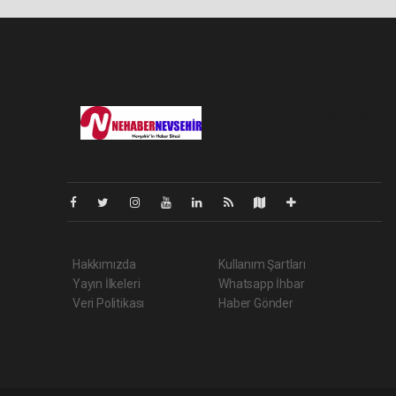
Pro-0.138
Hakkımızda
Kullanım Şartları
Yayın İlkeleri
Whatsapp İhbar
Veri Politikası
Haber Gönder