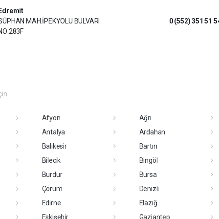
Edremit
SÜPHAN MAH.İPEKYOLU BULVARI
0 (552) 351 51 5
NO:283F
çin
Afyon
Ağrı
Antalya
Ardahan
Balıkesir
Bartın
Bilecik
Bingöl
Burdur
Bursa
Çorum
Denizli
Edirne
Elazığ
Eskişehir
Gaziantep