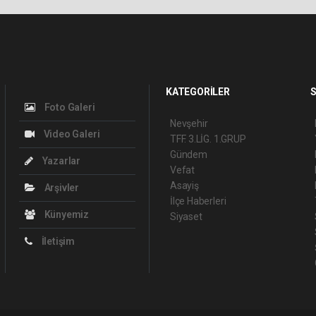
KATEGORİLER
S
Foto Galeri
Nevşehir
Video Galeri
TFF. 3.LİG. 1.GRUP
Gündem
Yazarlar
Vefat
Asayiş
Arşivler
İlçe Haberleri
Künyemiz
Siyaset
İletişim