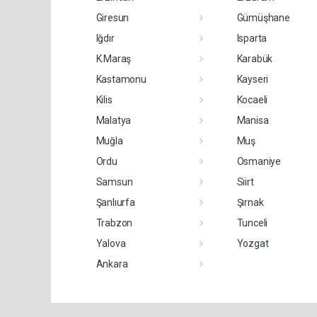
Giresun
Gümüşhane
Iğdır
Isparta
K.Maraş
Karabük
Kastamonu
Kayseri
Kilis
Kocaeli
Malatya
Manisa
Muğla
Muş
Ordu
Osmaniye
Samsun
Siirt
Şanlıurfa
Şırnak
Trabzon
Tunceli
Yalova
Yozgat
Ankara