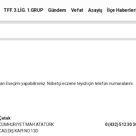
TFF. 3.LİG. 1.GRUP
Gündem
Vefat
Asayiş
İlçe Haberler
an il seçimi yapabilirsiniz. Nöbetçi eczene teyidi için telefon numaralarını
Çatak
CUMHURİYET MAH.ATATÜRK
0 (432) 512 30 3
CAD.DIŞ KAPI NO:13D