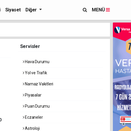
i
Siyaset
Diğer
MENÜ
Servisler
Hava Durumu
Yol ve Trafik
Namaz Vakitleri
Piyasalar
Puan Durumu
Eczaneler
0
Astroloji