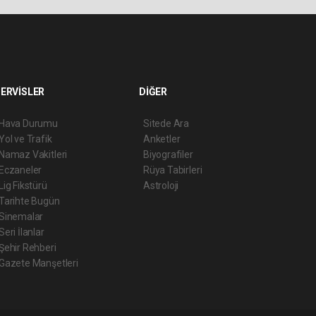
ERVİSLER
DİĞER
Hava Durumu
Sitede Ara
Yol ve Trafik
Anketler
Namaz Vakitleri
Biyografiler
Eczaneler
Rüya Tabirleri
Lig Fikstürü
Astroloji
Tarihte Bugün
Sinemalar
Seri İlanlar
Şehir Rehberi
Gazete Manşetleri