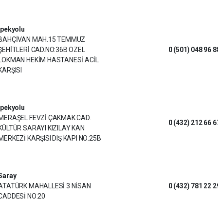
İpekyolu
BAHÇİVAN MAH.15 TEMMUZ
ŞEHİTLERİ CAD.NO:36B ÖZEL
0 (501) 048 96 8
LOKMAN HEKİM HASTANESİ ACİL
KARŞISI
İpekyolu
MERAŞEL FEVZİ ÇAKMAK CAD.
0 (432) 212 66 6
KÜLTÜR SARAYI KIZILAY KAN
MERKEZİ KARŞISI DIŞ KAPI NO:25B
Saray
ATATÜRK MAHALLESİ 3 NİSAN
0 (432) 781 22 2
CADDESİ NO:20