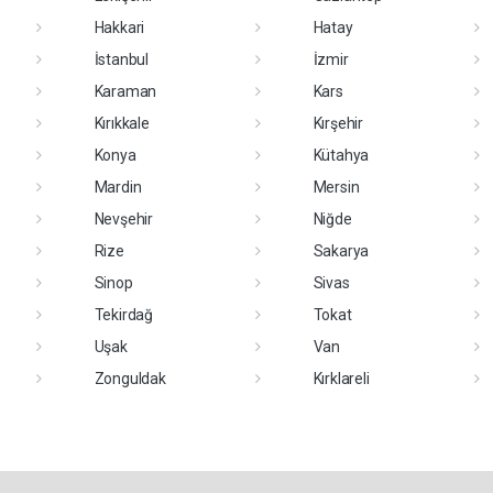
Hakkari
Hatay
İstanbul
İzmir
Karaman
Kars
Kırıkkale
Kırşehir
Konya
Kütahya
Mardin
Mersin
Nevşehir
Niğde
Rize
Sakarya
Sinop
Sivas
Tekirdağ
Tokat
Uşak
Van
Zonguldak
Kırklareli