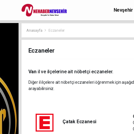
Nevşehir
Anasayfa
Eczaneler
Eczaneler
Van
il ve ilçelerine ait nöbetçi eczaneler.
Diğer il ilçelere ait nöbetçi eczaneleri öğrenmek için aşağıd
arayabilirsiniz.
Çatak Eczanesi