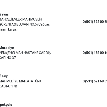
Gevaş
BAHÇELİEVLER MAH.MUSLİH
0 (501) 322 00 6
GÖRENTAŞ BULVARI NO:57Çağdaş
fırının karşısı
Muradiye
YENİŞEHİR MAH.HASTANE CAD.DIŞ
0 (501) 182 00 1
KAPI NO:37
Özalp
MAHMUDİYE MAH.ATATÜRK
0 (531) 621 69 6
CAD.NO:17B
İpekyolu