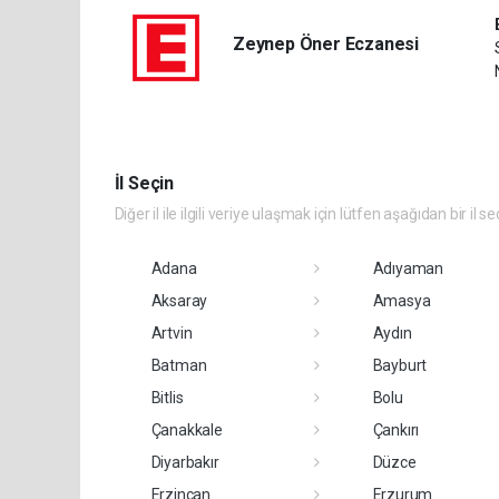
Zeynep Öner Eczanesi
İl Seçin
Diğer il ile ilgili veriye ulaşmak için lütfen aşağıdan bir il se
Adana
Adıyaman
Aksaray
Amasya
Artvin
Aydın
Batman
Bayburt
Bitlis
Bolu
Çanakkale
Çankırı
Diyarbakır
Düzce
Erzincan
Erzurum