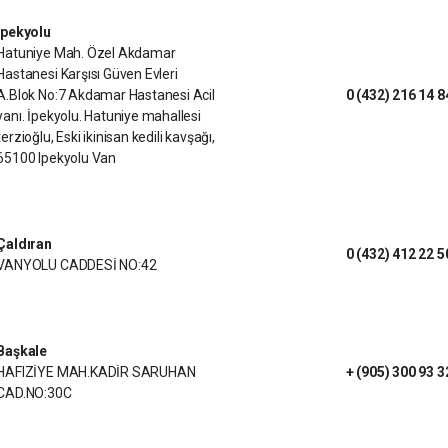
İpekyolu
Hatuniye Mah. Özel Akdamar
Hastanesi Karşısı Güven Evleri
A.Blok No:7 Akdamar Hastanesi Acil
0 (432) 216 14 8
yanı. İpekyolu. Hatuniye mahallesi
terzioğlu, Eski ikinisan kedili kavşağı,
65100 Ipekyolu Van
Çaldıran
0 (432) 412 22 5
VANYOLU CADDESİ NO:42
Başkale
HAFIZİYE MAH.KADİR SARUHAN
+ (905) 300 93 3
CAD.NO:30C