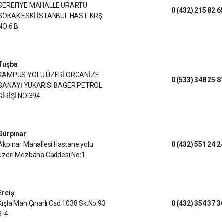
SEREFIYE MAHALLE URARTU
0 (432) 215 82 6
SOKAK ESKİ İSTANBUL HAST. KRŞ.
NO:6 B
Tuşba
KAMPÜS YOLU ÜZERİ ORGANİZE
0 (533) 348 25 8
SANAYİ YUKARISI BAGER PETROL
GİRİŞİ NO:394
Gürpınar
Akpınar Mahallesi Hastane yolu
0 (432) 551 24 2
üzeri Mezbaha Caddesi No:1
Erciş
Kışla Mah.Çınarlı Cad.1038 Sk.No:93
0 (432) 354 37 3
3-4