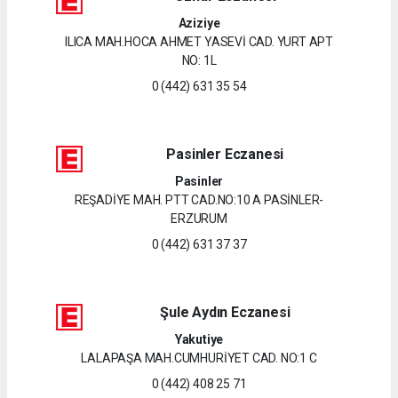
Aziziye
ILICA MAH.HOCA AHMET YASEVİ CAD. YURT APT
NO: 1L
0 (442) 631 35 54
Pasinler Eczanesi
Pasinler
REŞADİYE MAH. PTT CAD.NO:10 A PASİNLER-
ERZURUM
0 (442) 631 37 37
Şule Aydın Eczanesi
Yakutiye
LALAPAŞA MAH.CUMHURİYET CAD. NO:1 C
0 (442) 408 25 71