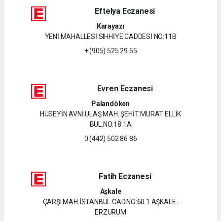
Eftelya Eczanesi
Karayazı
YENİ MAHALLESİ SIHHİYE CADDESİ NO:11B
+ (905) 525 29 55
Evren Eczanesi
Palandöken
HÜSEYİN AVNİ ULAŞ MAH. ŞEHİT MURAT ELLİK
BUL.NO:18 1A
0 (442) 502 86 86
Fatih Eczanesi
Aşkale
ÇARŞI MAH.İSTANBUL CAD.NO:60 1 AŞKALE-
ERZURUM