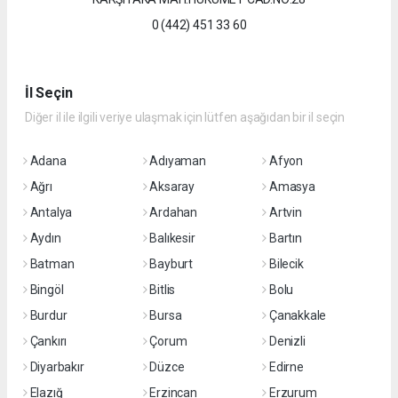
0 (442) 451 33 60
İl Seçin
Diğer il ile ilgili veriye ulaşmak için lütfen aşağıdan bir il seçin
Adana
Adıyaman
Afyon
Ağrı
Aksaray
Amasya
Antalya
Ardahan
Artvin
Aydın
Balıkesir
Bartın
Batman
Bayburt
Bilecik
Bingöl
Bitlis
Bolu
Burdur
Bursa
Çanakkale
Çankırı
Çorum
Denizli
Diyarbakır
Düzce
Edirne
Elazığ
Erzincan
Erzurum