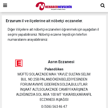
Erzurum
il ve ilçelerine ait nöbetçi eczaneler.
Diğer il ilçelere ait nöbetçi eczaneleri öğrenmek için aşağıdan il
seçimi yapabilirsiniz. Nöbetçi eczene teyidi için telefon
numaralarını arayabilirsiniz.
Asrın Eczanesi
Palandöken
MÜFTÜ SOLAKZADE MAH. YAVUZ SULTAN SELİM
BUL. NO:25B PALANDÖKEN BELEDİYESİNDEN
FORUM AVMYE GİDERKEN SOLDA,BULUTLAR
İNŞAAT ALTI,SOLAKZADE CAMİİYİ KARŞINIZA
ALDIĞINIZDA SOL ARA 100 MT YUKARISI,KARANFİL
ECZANESİ AŞAĞISI
0 (506) 563 46 47