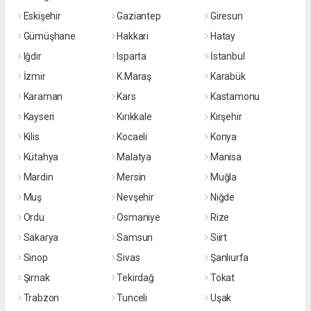
Eskişehir
Gaziantep
Giresun
Gümüşhane
Hakkari
Hatay
Iğdır
Isparta
İstanbul
İzmir
K.Maraş
Karabük
Karaman
Kars
Kastamonu
Kayseri
Kırıkkale
Kırşehir
Kilis
Kocaeli
Konya
Kütahya
Malatya
Manisa
Mardin
Mersin
Muğla
Muş
Nevşehir
Niğde
Ordu
Osmaniye
Rize
Sakarya
Samsun
Siirt
Sinop
Sivas
Şanlıurfa
Şırnak
Tekirdağ
Tokat
Trabzon
Tunceli
Uşak