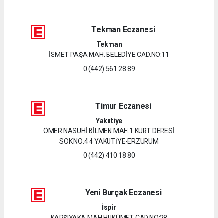
Tekman Eczanesi
Tekman
İSMET PAŞA MAH. BELEDİYE CAD.NO:11
0 (442) 561 28 89
Timur Eczanesi
Yakutiye
ÖMER NASUHİ BİLMEN MAH.1.KURT DERESİ
SOK.NO:4 4 YAKUTİYE-ERZURUM
0 (442) 410 18 80
Yeni Burçak Eczanesi
İspir
KARŞIYAKA MAH.HÜKÜMET CAD.NO:28