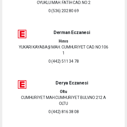
OYUKLU MAH. FATİH CAD. NO:2
0 (536) 202 80 69
Derman Eczanesi
Hınıs
YUKARI KAYABAŞI MAH. CUMHURİYET CAD. NO:106
1
0 (442) 511 34 78
Derya Eczanesi
Oltu
CUMHURİYET MAH.CUMHURİYET BULV.NO:212 A
OLTU
0 (442) 816 38 08