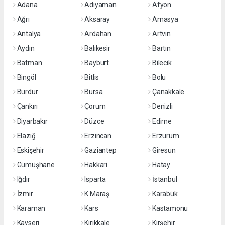
Adana
Adıyaman
Afyon
Ağrı
Aksaray
Amasya
Antalya
Ardahan
Artvin
Aydın
Balıkesir
Bartın
Batman
Bayburt
Bilecik
Bingöl
Bitlis
Bolu
Burdur
Bursa
Çanakkale
Çankırı
Çorum
Denizli
Diyarbakır
Düzce
Edirne
Elazığ
Erzincan
Erzurum
Eskişehir
Gaziantep
Giresun
Gümüşhane
Hakkari
Hatay
Iğdır
Isparta
İstanbul
İzmir
K.Maraş
Karabük
Karaman
Kars
Kastamonu
Kayseri
Kırıkkale
Kırşehir