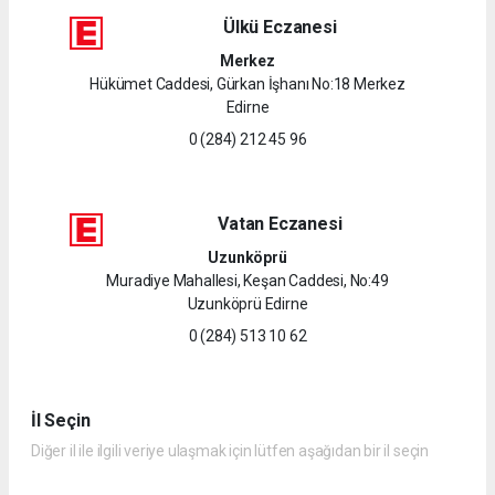
Ülkü Eczanesi
Merkez
Hükümet Caddesi, Gürkan İşhanı No:18 Merkez
Edirne
0 (284) 212 45 96
Vatan Eczanesi
Uzunköprü
Muradiye Mahallesi, Keşan Caddesi, No:49
Uzunköprü Edirne
0 (284) 513 10 62
İl Seçin
Diğer il ile ilgili veriye ulaşmak için lütfen aşağıdan bir il seçin