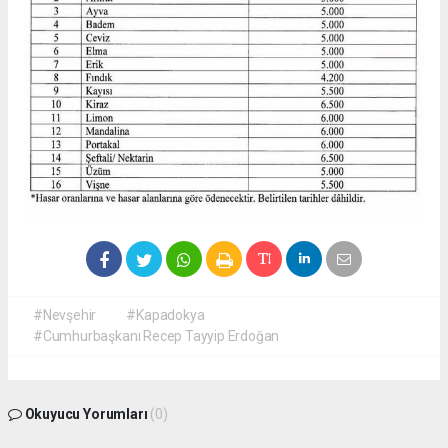
#Nevşehir
#Kapadokya
#Cumhurbaşkanı Recep Tayyip Erdoğan
Okuyucu Yorumları
(0)