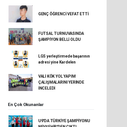
GENÇ ÖĞRENCİ VEFAT ETTİ
FUTSAL TURNUVASINDA
ŞAMPİYON BELLİ OLDU
LGS yerleştirmede başarının
adresi yine Kardelen
VALİ KÖK YOL YAPIM
ÇALIŞMALARINI YERİNDE
İNCELEDİ
En Çok Okunanlar
U9'DA TÜRKİYE ŞAMPİYONU
NEVŞEHİR'DEN ÇIKTI