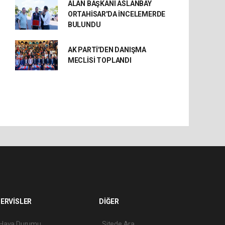
ALAN BAŞKANI ASLANBAY
ORTAHİSAR'DA İNCELEMERDE
BULUNDU
AK PARTİ'DEN DANIŞMA
MECLİSİ TOPLANDI
ERVİSLER
DİĞER
Hava Durumu
Sitede Ara