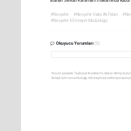
atanan Serkan Karaman’ı makamında kabul ede
#Nevşehir
#Nevşehir Valisi Ali Fidan
#Nev
#Nevşehir İl Emniyet Müdürlüğü
Okuyucu Yorumları
(0)
Yorum yazarak Topluluk Kuralları’nı kabul etmiş bulu
dolaylı tüm sorumluluğu tek başınıza üstleniyorsunuz