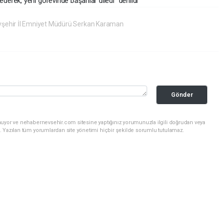
rek, yeni görevinde başarılar diledi" denildi
şehir İl Emniyet Müdürü Serkan Karaman
Gönder
nuyor ve nehabernevsehir.com sitesine yaptığınız yorumunuzla ilgili doğrudan veya
. Yazılan tüm yorumlardan site yönetimi hiçbir şekilde sorumlu tutulamaz.