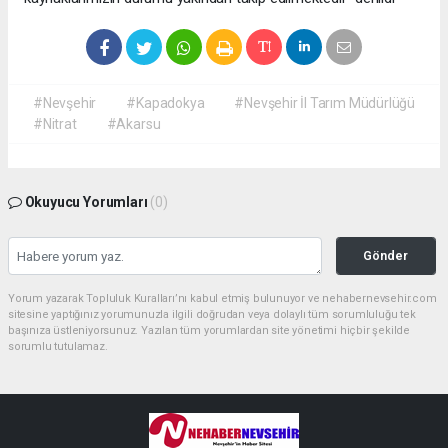
#Nevşehir
#Kapadokya
#Nevşehir İl Tarım Müdürlüğü
#Nitrat
#Akarsu
Okuyucu Yorumları
(0)
Gönder
Yorum yazarak Topluluk Kuralları’nı kabul etmiş bulunuyor ve nehabernevsehir.com
sitesine yaptığınız yorumunuzla ilgili doğrudan veya dolaylı tüm sorumluluğu tek
başınıza üstleniyorsunuz. Yazılan tüm yorumlardan site yönetimi hiçbir şekilde
sorumlu tutulamaz.