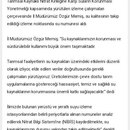
Tarımsal Kaynaklı Nitrat Kirliliğine Karşı Suların Korunması
Yönetmeliği kapsamında yürütülen izleme çalışmaları
çerçevesinde İl Müdürümüz Özgür Memiş, su kalitesinin takip
edildiği izleme noktasında su numunesi aldı.
İl Müdürümüz Özgür Memiş; “Su kaynaklarımızın korunması ve
sürdürülebilir kullanımı büyük önem taşımaktadır.
Tarımsal faaliyetlerin su kaynakları üzerindeki etkilerini düzenli
olarak izliyor, elde edilen veriler doğrultusunda gerekli
çalışmaları yürütüyoruz. Üreticilerimizin çevre dostu tarım
uygulamalarına göstereceği hassasiyet, temiz ve sağlıklı su
kaynaklarının korunmasına önemli katkı sağlayacaktır.” dedi
İlimizde bulunan yerüstü ve yeraltı suyu izleme
istasyonlarından belirli periyotlarla alınan numuneler analiz
edilerek Nitrat Bilgi Sistemi’ne (NİBİS) kaydedilmekte, su
kaynaklarımızın durumu yakından takip edilmektedir" denildi