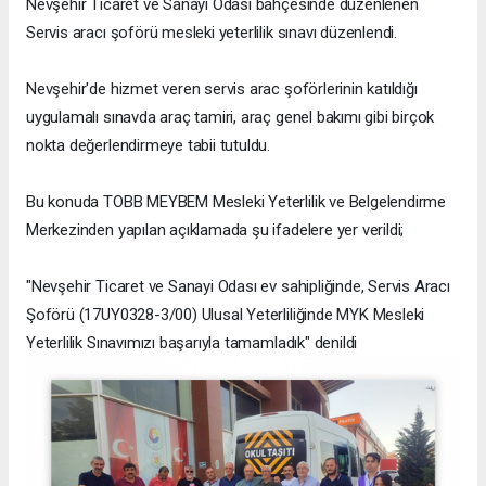
Nevşehir Ticaret ve Sanayi Odası bahçesinde düzenlenen
Servis aracı şoförü mesleki yeterlilik sınavı düzenlendi.
Nevşehir'de hizmet veren servis arac şoförlerinin katıldığı
uygulamalı sınavda araç tamiri, araç genel bakımı gibi birçok
nokta değerlendirmeye tabii tutuldu.
Bu konuda TOBB MEYBEM Mesleki Yeterlilik ve Belgelendirme
Merkezinden yapılan açıklamada şu ifadelere yer verildi;
"
Nevşehir
Ticaret ve Sanayi Odası ev sahipliğinde, Servis Aracı
Şoförü (17UY0328-3/00) Ulusal Yeterliliğinde MYK Mesleki
Yeterlilik Sınavımızı başarıyla tamamladık" denildi