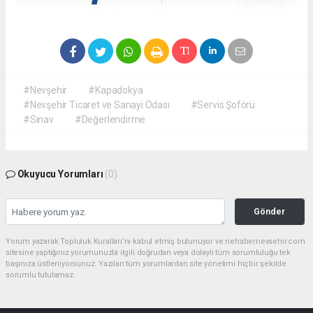
#Nevşehir
#Kapadokya
#Nevşehir Ticaret ve Sanayi Odası
#Servis Şoförü
#Sınav
#Değerlendirme
Okuyucu Yorumları
(0)
Gönder
Yorum yazarak Topluluk Kuralları’nı kabul etmiş bulunuyor ve nehabernevsehir.com
sitesine yaptığınız yorumunuzla ilgili doğrudan veya dolaylı tüm sorumluluğu tek
başınıza üstleniyorsunuz. Yazılan tüm yorumlardan site yönetimi hiçbir şekilde
sorumlu tutulamaz.