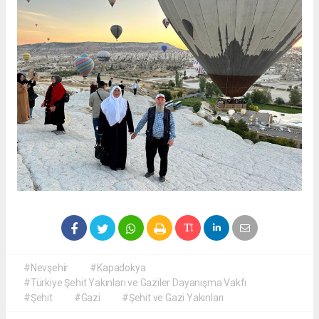
#Nevşehir
#Kapadokya
#Türkiye Şehit Yakınları ve Gaziler Dayanışma Vakfı
#Şehit
#Gazi
#Şehit ve Gazi Yakınları