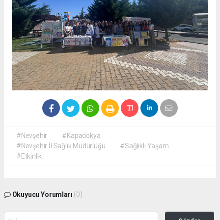
#Nevşehir
#Kapadokya
#Nevşehir İl Sağlık Müdürlüğü
#Sağlıklı Yaşam
#Etkinlik
Okuyucu Yorumları
(0)