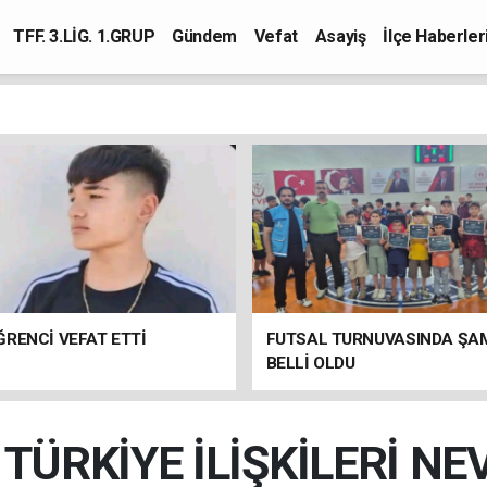
TFF. 3.LİG. 1.GRUP
Gündem
Vefat
Asayiş
İlçe Haberler
RENCİ VEFAT ETTİ
FUTSAL TURNUVASINDA ŞA
BELLİ OLDU
ÜRKİYE İLİŞKİLERİ NE