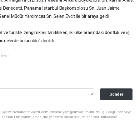
Sn. Armağan İnci Ersoy,
Panama
Ankara Büyükelçisi Sn. Karina Arias,
e Benedetti,
Panama
İstanbul Başkonsolosu Sn. Juan Jaime
Genel Müdür Yardımcısı Sn. Selen Evcit ile bir araya geldi.
turistik zenginlikleri tanıtılırken, iki ülke arasındaki dostluk ve iş
dirmelerde bulunuldu" denildi
rkiye
Gönder
nuyor ve nehabernevsehir.com sitesine yaptığınız yorumunuzla ilgili doğrudan veya
. Yazılan tüm yorumlardan site yönetimi hiçbir şekilde sorumlu tutulamaz.