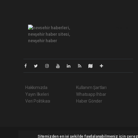
Pro-0.110
Hakkımızda
Kullanım Şartları
Yayın İlkeleri
Whatsapp İhbar
Veri Politikası
Haber Gönder
Nehabernevsehir.com Tüm hakları saklı tutulmaktadır. Copyri
Sitemizden en iyi şekilde faydalanabilmeniz için çerezl