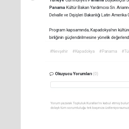
Türkiye
Cumhuriyeti
Panama
Büyükelçisi 
Panama
Kültür Bakan Yardımcısı Sn. Ariann
Delvalle ve Dışişleri Bakanlığı Latin Amerika 
Program kapsamında; Kapadokya’nın kültürel ve 
birliğinin güçlendirilmesine yönelik değerlen
#Nevşehir
#Kapadokya
#Panama
#Tü
Okuyucu Yorumları
(0)
Yorum yazarak Topluluk Kuralları’nı kabul etmiş bulu
dolaylı tüm sorumluluğu tek başınıza üstleniyorsunuz