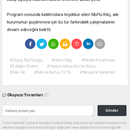
Program sonunda katılımcılara teşekkür eden Müftü Kılıç, aile
kurumunun güçlenmesi için bu tür farkındalık çalışmalarının
devam edeceğini belirtti.
#Ürgüp Müftülüğü
#Harun Kılıç
#Neslin Korunması
#Evliliğin Önemi
#Hediye Hatun Kur’an Kursu
#Aile Yılı
#Aile ve Nüfus 10 Yılı
#Nevşehir Haberleri
Okuyucu Yorumları
(0)
Gönder
Yorum yazarak Topluluk Kuralları’nı kabul etmiş bulunuyor ve nehabernevsehir.com
sitesine yaptığınız yorumunuzla ilgili doğrudan veya dolaylı tüm sorumluluğu tek