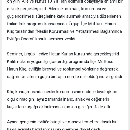
on yılın “Aile ve Nüfus 10 Yılı” ilan edilmesi dolayısıyla anlamlı bir
etkinlik gerçekleştirildi. Ailenin kurulması, korunması ve
güçlendirilmesi süreçlerine katkı sunmak amacıyla düzenlenen
farkındalık programı kapsamında, Ürgüp İlçe Müftüsü Harun
Kılıç tarafından “Neslin Korunması ve Yetiştirilmesi Bağlamında
Evliliğin Önemi” konulu seminer verildi.
Seminer, Ürgüp Hediye Hatun Kur’an Kursu’nda gerçekleştirildi.
Katılımcıların yoğun ilgi gösterdiği programda İlçe Müftüsü
Harun Kılıç, evliliğin bireysel ve toplumsal yönlerine değinerek,
sağlam bir ailenin güçlü bir toplumun temeli olduğunu vurguladı.
Kılıç konuşmasında; neslin korunmasının sadece biyolojik bir
olgu olmadığını, aynı zamanda inanç, ahlak ve değerlerin
kuşaktan kuşağa aktarılması anlamına geldiğini ifade etti.
Ayrıca gençlerin evliliğe bilinçli ve manevi temellere dayalı bir
bakış açısıyla hazırlanmasının önemine dikkat çekti.