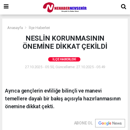
Anasayfa
İlçe Haberleri
NESLİN KORUNMASININ
ÖNEMİNE DİKKAT ÇEKİLDİ
İLÇE HABERLERI
27.10.2025 - 05:50, Güncelleme: 27.10.2025 - 05:49
Ayrıca gençlerin evliliğe bilinçli ve manevi
temellere dayalı bir bakış açısıyla hazırlanmasının
önemine dikkat çekti.
ABONE OL