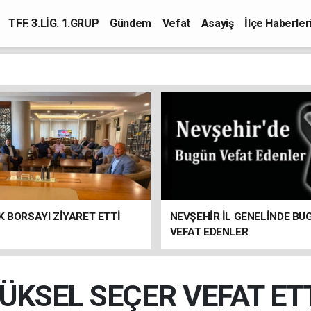
TFF. 3.LİG. 1.GRUP
Gündem
Vefat
Asayiş
İlçe Haberler
K BORSAYI ZİYARET ETTİ
NEVŞEHİR İL GENELİNDE BU
VEFAT EDENLER
ÜKSEL SEÇER VEFAT ET