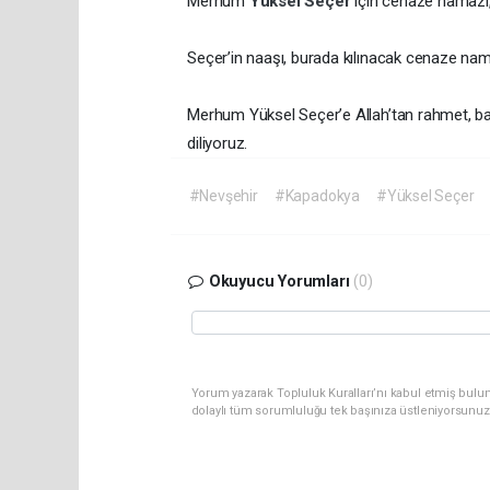
Merhum
Yüksel Seçer
için cenaze namazı,
Seçer’in naaşı, burada kılınacak cenaze na
Merhum Yüksel Seçer’e Allah’tan rahmet, baş
diliyoruz.
#Nevşehir
#Kapadokya
#Yüksel Seçer
Okuyucu Yorumları
(0)
Yorum yazarak Topluluk Kuralları’nı kabul etmiş bulu
dolaylı tüm sorumluluğu tek başınıza üstleniyorsunuz