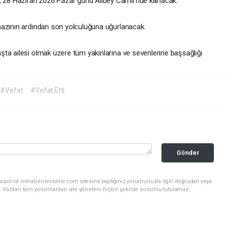
 28 Haziran 2026 Pazar günü Alibey Camii’nde kılınacak.
mazının ardından son yolculuğuna uğurlanacak.
ta ailesi olmak üzere tüm yakınlarına ve sevenlerine başsağlığı
#Vefat
#Vefat Etti
Gönder
nuyor ve nehabernevsehir.com sitesine yaptığınız yorumunuzla ilgili doğrudan veya
. Yazılan tüm yorumlardan site yönetimi hiçbir şekilde sorumlu tutulamaz.