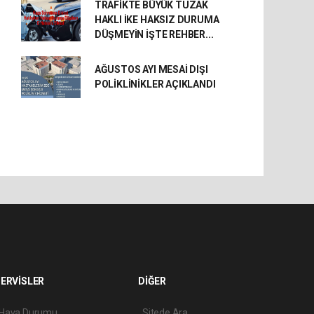
TRAFİKTE BÜYÜK TUZAK
HAKLI İKE HAKSIZ DURUMA
DÜŞMEYİN İŞTE REHBER...
AĞUSTOS AYI MESAİ DIŞI
POLİKLİNİKLER AÇIKLANDI
ERVİSLER
DİĞER
Hava Durumu
Sitede Ara