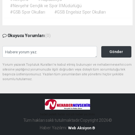
#Nevşehir Gençlik ve Spor İl Müdürlüğü
#GSB Spor Okulları
#GSB Engelsiz Spor Okulları
Okuyucu Yorumları
(0)
Gönder
Yorum yazarak Topluluk Kuralları’nı kabul etmiş bulunuyor ve nehabernevsehir.com
sitesine yaptığınız yorumunuzla ilgili doğrudan veya dolaylı tüm sorumluluğu tek
başınıza üstleniyorsunuz. Yazılan tüm yorumlardan site yönetimi hiçbir şekilde
sorumlu tutulamaz.
haber paketi
haber scripti
haber yazılımı
Tüm hakları saklı tutulmaktadır.Copyright 2026©
Haber Yazılımı:
Web Aksiyon ®