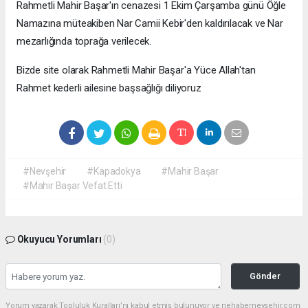
Rahmetli Mahir Başar'ın cenazesi 1 Ekim Çarşamba günü Öğle
Namazına müteakiben Nar Camii Kebir'den kaldırılacak ve Nar
mezarlığında toprağa verilecek.
Bizde site olarak Rahmetli Mahir Başar'a Yüce Allah'tan
Rahmet kederli ailesine başsağlığı diliyoruz
#Nevşehir
#Kapadokya
#Mahir Başar
#Mahir Başar Vefat Etti
Okuyucu Yorumları
(0)
Gönder
Yorum yazarak Topluluk Kuralları’nı kabul etmiş bulunuyor ve nehabernevsehir.com