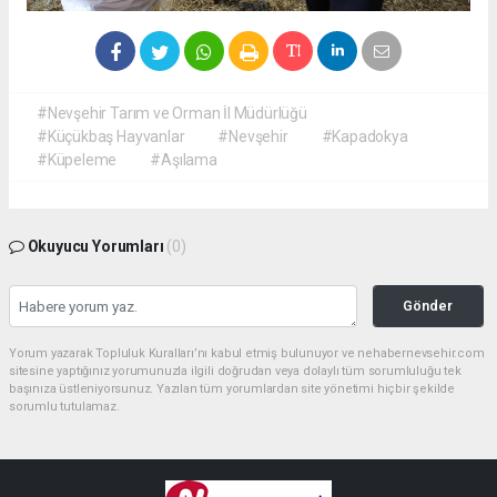
#Nevşehir Tarım ve Orman İl Müdürlüğü
#Küçükbaş Hayvanlar
#Nevşehir
#Kapadokya
#Küpeleme
#Aşılama
Okuyucu Yorumları
(0)
Gönder
Yorum yazarak Topluluk Kuralları’nı kabul etmiş bulunuyor ve nehabernevsehir.com
sitesine yaptığınız yorumunuzla ilgili doğrudan veya dolaylı tüm sorumluluğu tek
başınıza üstleniyorsunuz. Yazılan tüm yorumlardan site yönetimi hiçbir şekilde
sorumlu tutulamaz.