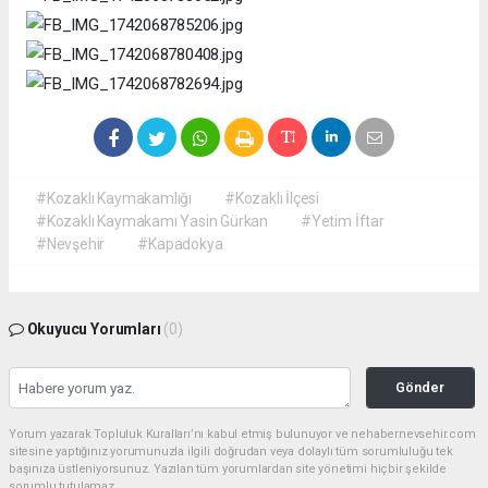
#Kozaklı Kaymakamlığı
#Kozaklı İlçesi
#Kozaklı Kaymakamı Yasin Gürkan
#Yetim İftar
#Nevşehir
#Kapadokya
Okuyucu Yorumları
(0)
Gönder
Yorum yazarak Topluluk Kuralları’nı kabul etmiş bulunuyor ve nehabernevsehir.com
sitesine yaptığınız yorumunuzla ilgili doğrudan veya dolaylı tüm sorumluluğu tek
başınıza üstleniyorsunuz. Yazılan tüm yorumlardan site yönetimi hiçbir şekilde
sorumlu tutulamaz.