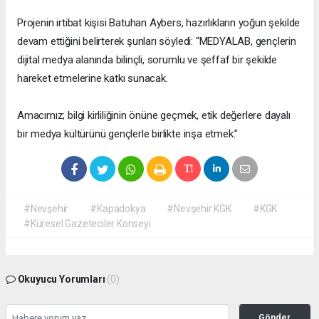
Projenin irtibat kişisi Batuhan Aybers, hazırlıkların yoğun şekilde
devam ettiğini belirterek şunları söyledi: “MEDYALAB, gençlerin
dijital medya alanında bilinçli, sorumlu ve şeffaf bir şekilde
hareket etmelerine katkı sunacak.
Amacımız; bilgi kirliliğinin önüne geçmek, etik değerlere dayalı
bir medya kültürünü gençlerle birlikte inşa etmek.”
#Nevşehir
#Kapadokya
#Nevşehir KGK
#KGK
#Küresel Gazeteciler Konseyi
Okuyucu Yorumları
(0)
Gönder