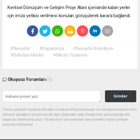
Kentsel Dönüşüm ve Gelişim Proje Alanı içerisinde kalan yerler
için imza yetkisi verilmesi konuları görüşülerek karara bağlandı.
#Nevşehir
#Kapadokya
#Nevşehir Belediyesi
#Belediye Meclisi
#Meclis Toplantısı
Okuyucu Yorumları
(0)
Gönder
Yorum yazarak Topluluk Kuralları’nı kabul etmiş bulunuyor ve nehabernevsehir.com
sitesine yaptığınız yorumunuzla ilgili doğrudan veya dolaylı tüm sorumluluğu tek
başınıza üstleniyorsunuz. Yazılan tüm yorumlardan site yönetimi hiçbir şekilde
sorumlu tutulamaz.