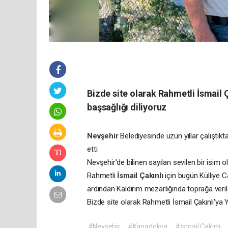
Bizde site olarak Rahmetli İsmail Ç
başsağlığı diliyoruz
Nevşehir
Belediyesinde uzun yıllar çalıştı
etti.
Nevşehir'de bilinen sayılan sevilen bir isim o
Rahmetli
İsmail Çakınlı
için bugün Külliye
ardından Kaldırım mezarlığında toprağa veril
Bizde site olarak Rahmetli İsmail Çakınlı'ya 
#Nevşehir
#Kapadokya
#İsmail Çakınlı