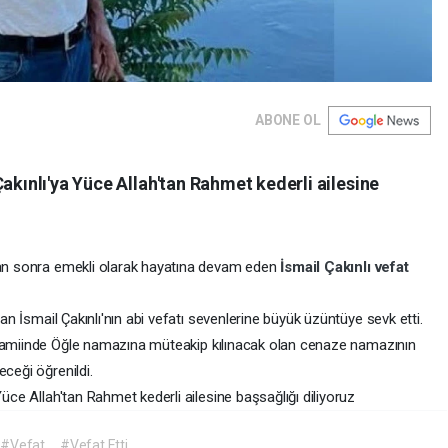
ABONE OL
akınlı'ya Yüce Allah'tan Rahmet kederli ailesine
ktan sonra emekli olarak hayatına devam eden
İsmail Çakınlı
vefat
lan İsmail Çakınlı'nın abi vefatı sevenlerine büyük üzüntüye sevk etti.
 Camiinde Öğle namazına müteakip kılınacak olan cenaze namazının
eceği öğrenildi.
Yüce Allah'tan Rahmet kederli ailesine başsağlığı diliyoruz
#Vefat
#Vefat Etti