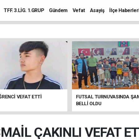
TFF. 3.LİG. 1.GRUP
Gündem
Vefat
Asayiş
İlçe Haberler
RENCİ VEFAT ETTİ
FUTSAL TURNUVASINDA ŞA
BELLİ OLDU
SMAİL ÇAKINLI VEFAT ET