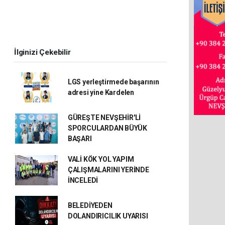
İlginizi Çekebilir
LGS yerleştirmede başarının
adresi yine Kardelen
GÜREŞTE NEVŞEHİR'Lİ
SPORCULARDAN BÜYÜK
BAŞARI
VALİ KÖK YOL YAPIM
ÇALIŞMALARINI YERİNDE
İNCELEDİ
BELEDİYEDEN
DOLANDIRICILIK UYARISI