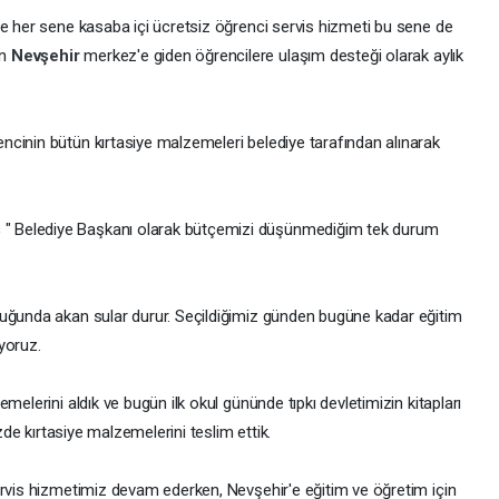
le her sene kasaba içi ücretsiz öğrenci servis hizmeti bu sene de
an
Nevşehir
merkez'e giden öğrencilere ulaşım desteği olarak aylık
cinin bütün kırtasiye malzemeleri belediye tarafından alınarak
ş
" Belediye Başkanı olarak bütçemizi düşünmediğim tek durum
duğunda akan sular durur. Seçildiğimiz günden bugüne kadar eğitim
yoruz.
melerini aldık ve bugün ilk okul gününde tıpkı devletimizin kitapları
izde kırtasiye malzemelerini teslim ettik.
ervis hizmetimiz devam ederken, Nevşehir'e eğitim ve öğretim için