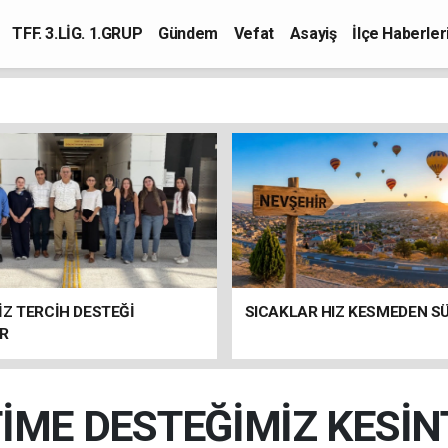
TFF. 3.LİG. 1.GRUP
Gündem
Vefat
Asayiş
İlçe Haberler
Z TERCİH DESTEĞİ
SICAKLAR HIZ KESMEDEN S
R
TİME DESTEĞİMİZ KESİN