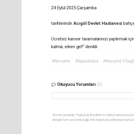
24 Eylül 2025 Çarşamba
tarihlerinde
Acıgöl Devlet Hastanesi
bahçe
Ücretsiz kanser taramalarınızı yaptırmak için
kalma; erken gel!" denildi
#Nevşehir
#Kapadokya
#Nevşehir İl Sağ
Okuyucu Yorumları
(0)
Yorum yazarak Topluluk Kuralları’nı kabul etmiş bulu
dolaylı tüm sorumluluğu tek başınıza üstleniyorsunuz