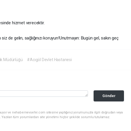
sinde hizmet verecektir.
 siz de gelin, sağlığınızı koruyun!Unutmayın: Bugün gel, sakın geç
lık Müdürlüğü
#Acıgöl Devlet Hastanesi
Gönder
nuyor ve nehabernevsehir.com sitesine yaptığınız yorumunuzla ilgili doğrudan veya
. Yazılan tüm yorumlardan site yönetimi hiçbir şekilde sorumlu tutulamaz.