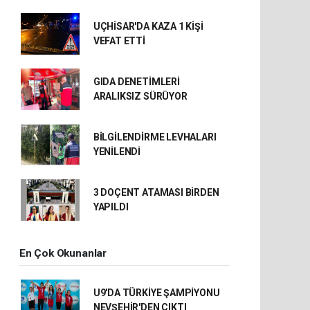
UÇHİSAR'DA KAZA 1 KİŞİ
VEFAT ETTİ
GIDA DENETİMLERİ
ARALIKSIZ SÜRÜYOR
BİLGİLENDİRME LEVHALARI
YENİLENDİ
3 DOÇENT ATAMASI BİRDEN
YAPILDI
En Çok Okunanlar
U9'DA TÜRKİYE ŞAMPİYONU
NEVŞEHİR'DEN ÇIKTI