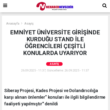
Anasayfa
Asayiş
EMNİYET ÜNİVERSİTE GİRİŞİNDE
KURDUĞU STAND İLE
ÖĞRENCİLERİ ÇEŞİTLİ
KONULARDA UYARIYOR
ASAYIŞ
26.09.2025 - 11:37, Güncelleme: 26.09.2025 - 11:37
Siberay Projesi, Kades Projesi ve Dolandırıcılığa
karşı alınan önlemler” konuları ile ilgili bilgilendirme
faaliyeti yapılmıştır'' denildi