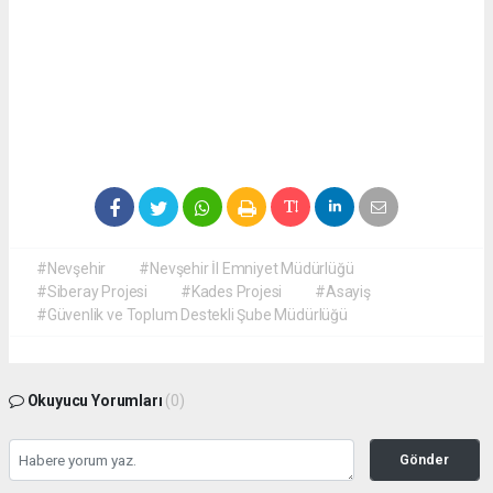
#Nevşehir
#Nevşehir İl Emniyet Müdürlüğü
#Siberay Projesi
#Kades Projesi
#Asayiş
#Güvenlik ve Toplum Destekli Şube Müdürlüğü
Okuyucu Yorumları
(0)
Gönder