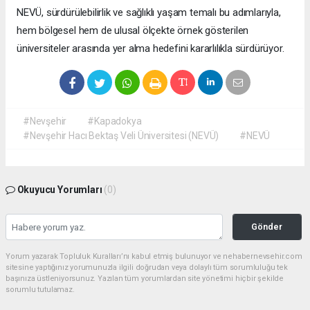
NEVÜ, sürdürülebilirlik ve sağlıklı yaşam temalı bu adımlarıyla,
hem bölgesel hem de ulusal ölçekte örnek gösterilen
üniversiteler arasında yer alma hedefini kararlılıkla sürdürüyor.
#Nevşehir
#Kapadokya
#Nevşehir Hacı Bektaş Veli Üniversitesi (NEVÜ)
#NEVÜ
Okuyucu Yorumları
(0)
Gönder
Yorum yazarak Topluluk Kuralları’nı kabul etmiş bulunuyor ve nehabernevsehir.com
sitesine yaptığınız yorumunuzla ilgili doğrudan veya dolaylı tüm sorumluluğu tek
başınıza üstleniyorsunuz. Yazılan tüm yorumlardan site yönetimi hiçbir şekilde
sorumlu tutulamaz.