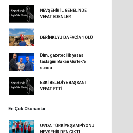
NEVŞEHİR İL GENELİNDE
VEFAT EDENLER
DERİNKUYU'DA FACİA 1 ÖLÜ
Dim, gazetecilik yasası
taslağını Bakan Gürlek'e
sundu
ESKİ BELEDİYE BAŞKANI
VEFAT ETTİ
En Çok Okunanlar
U9'DA TÜRKİYE ŞAMPİYONU
NEVŞEHİR'DEN ÇIKTI