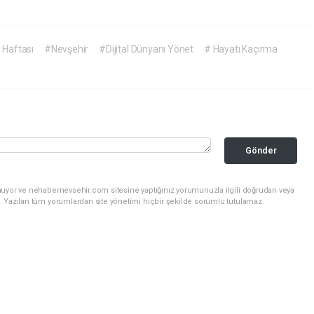
 Haftası
#Nevşehir
#Dijital Dünyanı Yönet
# Hayatı Kaçırma
Gönder
nuyor ve nehabernevsehir.com sitesine yaptığınız yorumunuzla ilgili doğrudan veya
. Yazılan tüm yorumlardan site yönetimi hiçbir şekilde sorumlu tutulamaz.