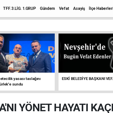
TFF. 3.LİG. 1.GRUP
Gündem
Vefat
Asayiş
İlçe Haberler
etecilik yasası taslağını
ESKİ BELEDİYE BAŞKANI VEF
ürlek'e sundu
A'NI YÖNET HAYATI KA