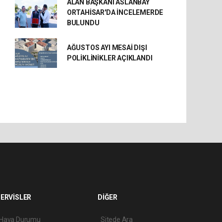
ALAN BAŞKANI ASLANBAY
ORTAHİSAR'DA İNCELEMERDE
BULUNDU
AĞUSTOS AYI MESAİ DIŞI
POLİKLİNİKLER AÇIKLANDI
ERVİSLER
DİĞER
Hava Durumu
Sitede Ara