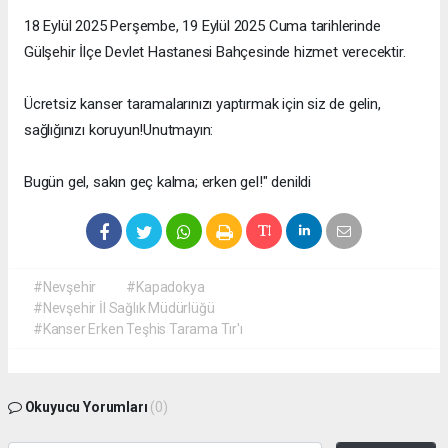
18 Eylül 2025 Perşembe, 19 Eylül 2025 Cuma tarihlerinde
Gülşehir İlçe Devlet Hastanesi Bahçesinde hizmet verecektir.
Ücretsiz kanser taramalarınızı yaptırmak için siz de gelin,
sağlığınızı koruyun!Unutmayın:
Bugün gel, sakın geç kalma; erken gel!" denildi
#Nevşehir
#Kapadokya
#Nevşehir İl Sağlık Müdürlüğü
#Kanser Erken Teşhis Tarama Tır'ı
Okuyucu Yorumları
(0)