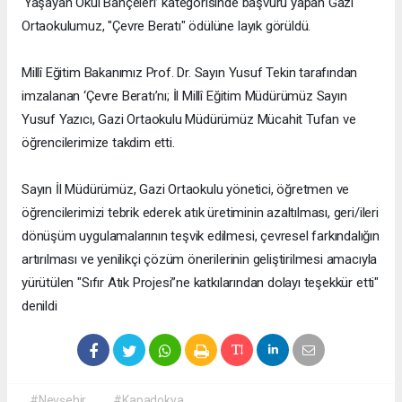
‘Yaşayan Okul Bahçeleri’ kategorisinde başvuru yapan Gazi
Ortaokulumuz, "Çevre Beratı" ödülüne layık görüldü.
Millî Eğitim Bakanımız Prof. Dr. Sayın Yusuf Tekin tarafından
imzalanan ‘Çevre Beratı’nı; İl Millî Eğitim Müdürümüz Sayın
Yusuf Yazıcı, Gazi Ortaokulu Müdürümüz Mücahit Tufan ve
öğrencilerimize takdim etti.
Sayın İl Müdürümüz, Gazi Ortaokulu yönetici, öğretmen ve
öğrencilerimizi tebrik ederek atık üretiminin azaltılması, geri/ileri
dönüşüm uygulamalarının teşvik edilmesi, çevresel farkındalığın
artırılması ve yenilikçi çözüm önerilerinin geliştirilmesi amacıyla
yürütülen "Sıfır Atık Projesi”ne katkılarından dolayı teşekkür etti"
denildi
#Nevşehir
#Kapadokya