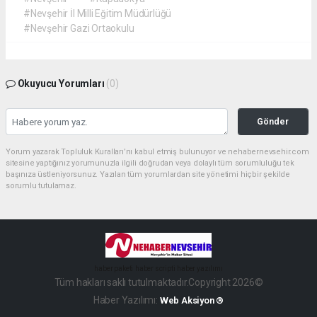
#Nevşehir İl Milli Eğitim Müdürlüğü
#Nevşehir Gazi Ortaokulu
Okuyucu Yorumları
(0)
Gönder
Yorum yazarak Topluluk Kuralları’nı kabul etmiş bulunuyor ve nehabernevsehir.com
sitesine yaptığınız yorumunuzla ilgili doğrudan veya dolaylı tüm sorumluluğu tek
başınıza üstleniyorsunuz. Yazılan tüm yorumlardan site yönetimi hiçbir şekilde
sorumlu tutulamaz.
haber paketi
haber scripti
haber yazılımı
Tüm hakları saklı tutulmaktadır.Copyright 2026©
Haber Yazılımı:
Web Aksiyon ®