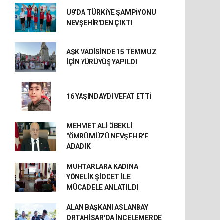
U9'DA TÜRKİYE ŞAMPİYONU
NEVŞEHİR'DEN ÇIKTI
AŞK VADİSİNDE 15 TEMMUZ
İÇİN YÜRÜYÜŞ YAPILDI
16 YAŞINDAYDI VEFAT ETTİ
MEHMET ALİ ÖBEKLİ
"ÖMRÜMÜZÜ NEVŞEHİR'E
ADADIK
MUHTARLARA KADINA
YÖNELİK ŞİDDET İLE
MÜCADELE ANLATILDI
ALAN BAŞKANI ASLANBAY
ORTAHİSAR'DA İNCELEMERDE