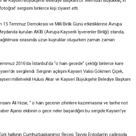
ar
ile Kayseri Büyükşehir Belediye Başkanı Dr. Memduh Büyükkılıç’ın
toğraf sergisini binlerce kişi ziyaret etti.
15 Temmuz Demokrasi ve Milli Birlik Günü etkinliklerine Avrupa
 Meydanda kurulan AKİB (Avrupa Kayserili İşverenler Birliği) standa,
su dağıtılması sırasında uzun kuyruklar oluşurken zaman zaman
 Temmuz 2016’da İstanbul’da “o hain gecede” çektiği binlerce kare
eri’de sergilendi. Serginin açılışını Kayseri Valisi Gökmen Çiçek,
ri milletvekili Hulusi Akar ve Kayseri Büyükşehir Belediye Başkanı
 insanı Ali Hızar, “ o hain gecenin zihinlere kazınmasına ve tarihe not
er Ajansı ekibinin o gece neler başardığını bu sergide Kayseri’ye
 Türk halkının Cumhurbaşkanımız Recep Tayyip Erdoğan’ın çağrısıyla