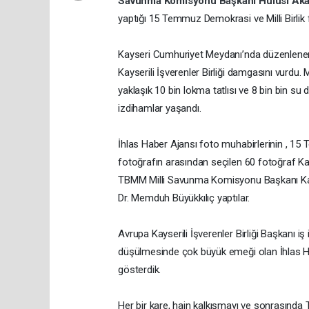
Savunma Komisyonu Başkanı Hulusi Ak
yaptığı 15 Temmuz Demokrasi ve Milli Birlik fo
Kayseri Cumhuriyet Meydanı’nda düzenlenen 
Kayserili İşverenler Birliği damgasını vurdu.
yaklaşık 10 bin lokma tatlısı ve 8 bin bin 
izdihamlar yaşandı.
İhlas Haber Ajansı foto muhabirlerinin , 15
fotoğrafın arasından seçilen 60 fotoğraf Kays
TBMM Milli Savunma Komisyonu Başkanı Kayse
Dr. Memduh Büyükkılıç yaptılar.
Avrupa Kayserili İşverenler Birliği Başkanı iş
düşülmesinde çok büyük emeği olan İhlas Hab
gösterdik.
Her bir kare, hain kalkışmayı ve sonrasında