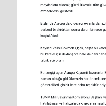
meydanlara çıkarak, güzel ülkemizi tüm güven
etmediklerini gösterdi.
Bizler de Avrupa da o geceyi ekranlardan i
serbest bırakıldıktan sonra da on binlerce g
koştuk.”dedi.
Kayseri Valisi Gökmen Çiçek, başta bu karele
bu kareler için deklanşöre belki de canı pah
tebrik ediyorum.
Bu sergiyi açan Avrupa Kayserili İşverenler B
zaman olduğu gibi ülkemizin her önemli anın
gösterdikleri için bir kere daha teşekkür edi
TBMM Milli Savunma Komisyonu Başkanı ve Kay
hatırlatması ve hafızalarda o gecenin nasıl ba