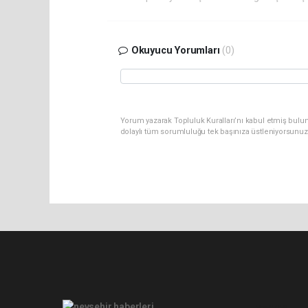
Okuyucu Yorumları
(0)
Yorum yazarak Topluluk Kuralları’nı kabul etmiş bulu
dolaylı tüm sorumluluğu tek başınıza üstleniyorsunuz
Pro-0.068