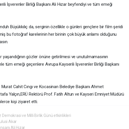
ili İşverenler Birliği Başkanı Ali Hızar beyfendiyi ve tüm emeği
h Büyükkılıç da, serginin özellikle o günleri gençlere bir film şeridi
miş bu fotoğraf karelerinin her birinin çok büyük anlamı olduğunu
asın.
ler yaşandığının gözler önüne getirilmesi ve unutulmamasının
e tüm emeği geçenlere Avrupa Kayserili İşverenler Birliği Başkanı
kili Murat Cahit Cıngı ve Kocasinan Belediye Başkanı Ahmet
tafa Yalçın,ERÜ Rektörü Prof. Fatih Altun ve Kayseri Emniyet Müdürü
erce kişi ziyaret etti.
mokrasi ve Milli Birlik Günü etkinlikleri
lusi Akar
insanı Ali Hızar