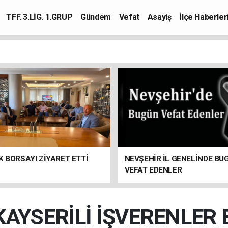
TFF. 3.LİG. 1.GRUP
Gündem
Vefat
Asayiş
İlçe Haberler
K BORSAYI ZİYARET ETTİ
NEVŞEHİR İL GENELİNDE BU
VEFAT EDENLER
AYSERİLİ İŞVERENLER B