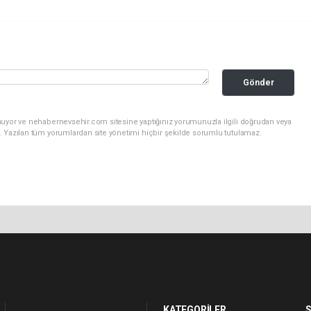
Gönder
nuyor ve nehabernevsehir.com sitesine yaptığınız yorumunuzla ilgili doğrudan veya
. Yazılan tüm yorumlardan site yönetimi hiçbir şekilde sorumlu tutulamaz.
KATEGORİLER
S