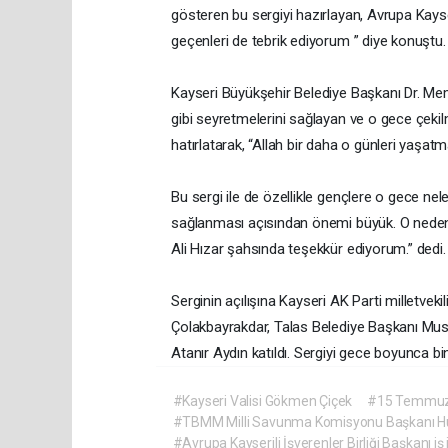
gösteren bu sergiyi hazırlayan, Avrupa Kayser
geçenleri de tebrik ediyorum ” diye konuştu.
Kayseri Büyükşehir Belediye Başkanı Dr. Memdu
gibi seyretmelerini sağlayan ve o gece çekil
hatırlatarak, “Allah bir daha o günleri yaşatm
Bu sergi ile de özellikle gençlere o gece ne
sağlanması açısından önemi büyük. O nedenl
Ali Hızar şahsında teşekkür ediyorum.” dedi.
Serginin açılışına Kayseri AK Parti milletve
Çolakbayrakdar, Talas Belediye Başkanı Mus
Atanır Aydın katıldı. Sergiyi gece boyunca binl
#Kayseri Valisi Gökmen Çiçek
#15 Temmuz De
#TBMM Milli Savunma Komisyonu Başkanı Hu
#Avrupa Kayserili İşverenler Birliği Başkanı iş 