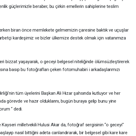
lik güçlerimizle beraber, bu çirkin emellerin sahiplerine teslim
zlerken biran önce memlekete gelmemizin çaresine baktık ve uçuşlar
urbetçi kardeşimiz ve bizler ülkemize destek olmak için vatanımıza
ri bizzat yaşayarak, o geceyi belgesel niteliğinde ölümsüzleştirerek
asına basıp bu fotoğrafları çeken fotomuhabiri i arkadaşlarımızı
irliği’nin tüm üyelerini Başkan Ali Hızar şahsında kutluyor ve her
da görevde ve hazır olduklarını, bugün buraya gelip bunu yine
yorum “ dedi.
seri milletvekili Hulusi Akar da, fotoğraf sergisinin “o geceyi”
şlayıp nasıl bittiğini adeta canlandırarak, bir belgesel gibi kare kare