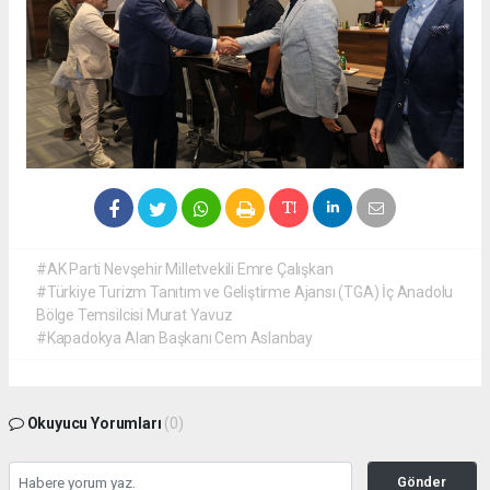
#AK Parti Nevşehir Milletvekili Emre Çalışkan
#Türkiye Turizm Tanıtım ve Geliştirme Ajansı (TGA) İç Anadolu
Bölge Temsilcisi Murat Yavuz
#Kapadokya Alan Başkanı Cem Aslanbay
Okuyucu Yorumları
(0)
Gönder