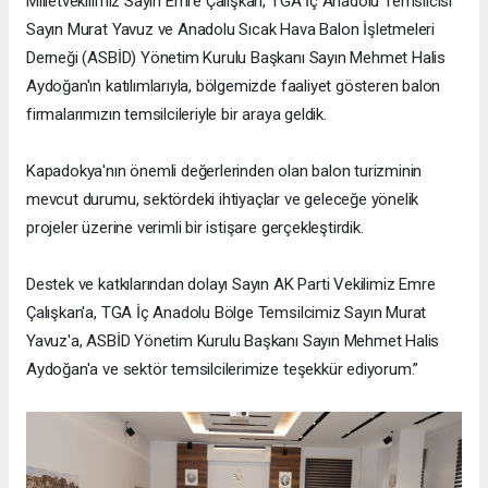
Milletvekilimiz Sayın Emre Çalışkan, TGA İç Anadolu Temsilcisi
Sayın Murat Yavuz ve Anadolu Sıcak Hava Balon İşletmeleri
Derneği (ASBİD) Yönetim Kurulu Başkanı Sayın Mehmet Halis
Aydoğan'ın katılımlarıyla, bölgemizde faaliyet gösteren balon
firmalarımızın temsilcileriyle bir araya geldik.
Kapadokya'nın önemli değerlerinden olan balon turizminin
mevcut durumu, sektördeki ihtiyaçlar ve geleceğe yönelik
projeler üzerine verimli bir istişare gerçekleştirdik.
Destek ve katkılarından dolayı Sayın AK Parti Vekilimiz Emre
Çalışkan'a, TGA İç Anadolu Bölge Temsilcimiz Sayın Murat
Yavuz'a, ASBİD Yönetim Kurulu Başkanı Sayın Mehmet Halis
Aydoğan'a ve sektör temsilcilerimize teşekkür ediyorum.”