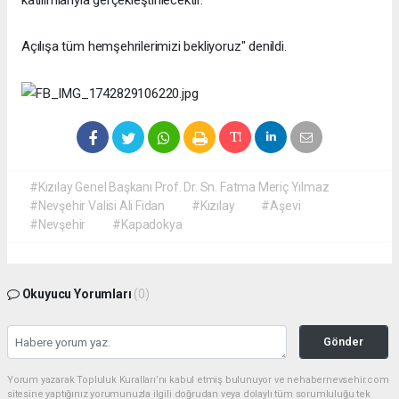
katılımlarıyla gerçekleştirilecektir.
Açılışa tüm hemşehrilerimizi bekliyoruz" denildi.
#Kızılay Genel Başkanı Prof. Dr. Sn. Fatma Meriç Yılmaz
#Nevşehir Valisi Ali Fidan
#Kızılay
#Aşevi
#Nevşehir
#Kapadokya
Okuyucu Yorumları
(0)
Gönder
Yorum yazarak Topluluk Kuralları’nı kabul etmiş bulunuyor ve nehabernevsehir.com
sitesine yaptığınız yorumunuzla ilgili doğrudan veya dolaylı tüm sorumluluğu tek