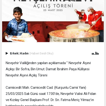
Erkek
|
Kadın
(Haberi Sesli Oku)
Nevşehir Valiliğinden yapılan açıklamada " Nevşehir Aşevi
Açılışı: Bir Sofra, Bin Umut. Damat İbrahim Paşa Külliyesi
Nevşehir Aşevi Açılış Töreni
Camiicedit Mah. Camicedit Cad. (Kurşunlu Camii Yanı)
25/03/2025 Salı Günü saat 17.00’de, Nevşehir Valisi Ali Fidan
ve Kızılay Genel Başkanı Prof. Dr. Sn. Fatma Meriç Yılmaz’ın