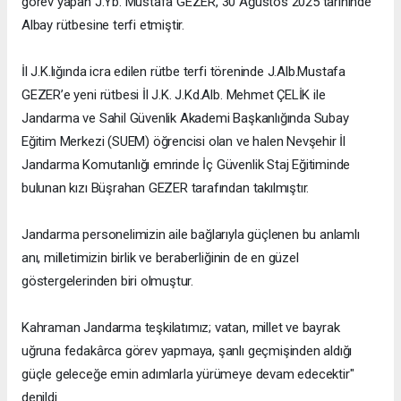
görev yapan J.Yb. Mustafa GEZER, 30 Ağustos 2025 tarihinde
Albay rütbesine terfi etmiştir.
İl J.K.lığında icra edilen rütbe terfi töreninde J.Alb.Mustafa
GEZER’e yeni rütbesi İl J.K. J.Kd.Alb. Mehmet ÇELİK ile
Jandarma ve Sahil Güvenlik Akademi Başkanlığında Subay
Eğitim Merkezi (SUEM) öğrencisi olan ve halen Nevşehir İl
Jandarma Komutanlığı emrinde İç Güvenlik Staj Eğitiminde
bulunan kızı Büşrahan GEZER tarafından takılmıştır.
Jandarma personelimizin aile bağlarıyla güçlenen bu anlamlı
anı, milletimizin birlik ve beraberliğinin de en güzel
göstergelerinden biri olmuştur.
Kahraman Jandarma teşkilatımız; vatan, millet ve bayrak
uğruna fedakârca görev yapmaya, şanlı geçmişinden aldığı
güçle geleceğe emin adımlarla yürümeye devam edecektir"
denildi