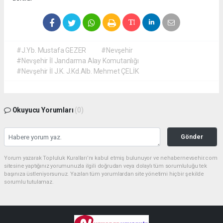
#J.Yb. Mustafa GEZER
#Nevşehir
#Nevşehir İl Jandarma Alay Komutanlığı
#Nevşehir İl J.K. J.Kd.Alb. Mehmet ÇELİK
Okuyucu Yorumları
(0)
Gönder
Yorum yazarak Topluluk Kuralları’nı kabul etmiş bulunuyor ve nehabernevsehir.com
sitesine yaptığınız yorumunuzla ilgili doğrudan veya dolaylı tüm sorumluluğu tek
başınıza üstleniyorsunuz. Yazılan tüm yorumlardan site yönetimi hiçbir şekilde
sorumlu tutulamaz.