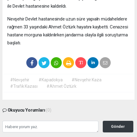
ile Devlet hastanesine kaldırıldı.
Nevşehir Devlet hastanesinde uzun süre yapıaln müdahelelere
rağmen 33 yaşındaki Ahmet Öztürk hayatını kaybetti. Cenazesi
hastane morguna kaldırılırken jandarma olayla ilgili soruşturma
başlatı.
#Nevşehir
#Kapadokya
#Nevşehir Kaza
#Trafik Kazası
#Ahmet Öztürk
Okuyucu Yorumları
(0)
Gönder