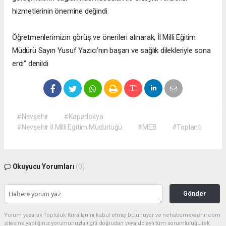
hizmetlerinin önemine değindi
Öğretmenlerimizin görüş ve önerileri alınarak, İl Milli Eğitim
Müdürü Sayın Yusuf Yazıcı’nın başarı ve sağlık dilekleriyle sona
erdi" denildi
#Nevşehir
#Kapadokya
#Nevşehir İl Milli Eğitim Müdürlüğü
#MEB
#Toplantı
Okuyucu Yorumları
(0)
Gönder
Yorum yazarak Topluluk Kuralları’nı kabul etmiş bulunuyor ve nehabernevsehir.com
sitesine yaptığınız yorumunuzla ilgili doğrudan veya dolaylı tüm sorumluluğu tek