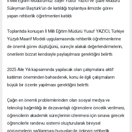
İl Milli Eğitim Müdürümüz Sayın Yusuf Yazıcı ve Şube Müdürü
Süleyman Baştürk’ün de katıldığı toplantıya ilimizde görev
yapan rehberlik öğretmenleri katıldı.
Toplantıda konuşan İl Milli Eğitim Müdürü Yusuf YAZICI; Türkiye
Yüzyılı Maarif Modeli uygulamasında rehberlik öğretmenlerine
de önemli görev düştüğünü, süreçle alakalı değerlendirmelerin,
önerilerin bizzat kendisiyle paylaşılması gerektiğini belirtti.
2025 Aile Yılı kapsamında yapılacak olan çalışmalara aktif
katılımın öneminden bahsederek, konu ile ilgili çalışmaların
büyük bir özenle yapılması gerektiğini belirtti.
Çağın en önemli problemlerinden olan sosyal medya ve
teknoloji bağımlılığı ile dezavantajlı öğrencilere öncelik verilmesi,
öğrencilerin akademik süreçlerinin izlenmesi için sınava girecek
öğrencilerle randevu sistemi oluşturularak bireysel
görüşmelerin sağlanması hususları ile önleyici rehberlik