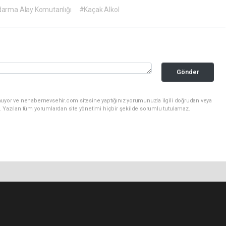
darma Alay Komutanlığı
#Kaçak Alkol
Gönder
nuyor ve nehabernevsehir.com sitesine yaptığınız yorumunuzla ilgili doğrudan veya
. Yazılan tüm yorumlardan site yönetimi hiçbir şekilde sorumlu tutulamaz.