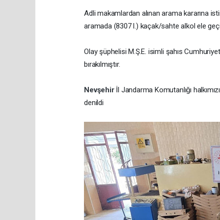
Adli makamlardan alınan arama kararına istin
aramada (8307 l.) kaçak/sahte alkol ele geçir
Olay şüphelisi M.Ş.E. isimli şahıs Cumhuriye
bırakılmıştır.
Nevşehir
İl Jandarma Komutanlığı halkımızı
denildi