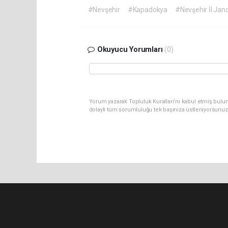
#Nevşehir
#Kapadokya
#Nevşehir İl Jan
Okuyucu Yorumları
(0)
Yorum yazarak Topluluk Kuralları’nı kabul etmiş bulu
dolaylı tüm sorumluluğu tek başınıza üstleniyorsunuz