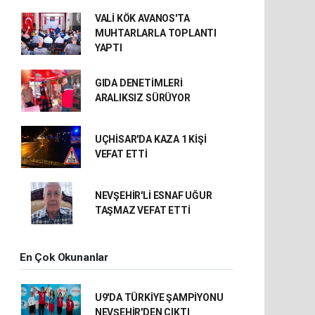
VALİ KÖK AVANOS'TA
MUHTARLARLA TOPLANTI
YAPTI
GIDA DENETİMLERİ
ARALIKSIZ SÜRÜYOR
UÇHİSAR'DA KAZA 1 KİŞİ
VEFAT ETTİ
NEVŞEHİR'Lİ ESNAF UĞUR
TAŞMAZ VEFAT ETTİ
En Çok Okunanlar
U9'DA TÜRKİYE ŞAMPİYONU
NEVŞEHİR'DEN ÇIKTI