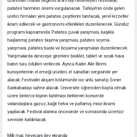
üzerinden marka değerini artırmayı hedefleyen festivalde,
patates tarımının önemi vurgulanacak. Türkiye’nin önde gelen
üretici firmaları yeni patates çeşitlerini tanıtacak, yerel lezzetler
ikram edilecek ve gastronomi etkinlikleri düzenlenecek. Gündüz
programı kapsamında: Patates çuvalı yarışması, kaşıkla
haşlanmış patates taşıma yarışması, patates soyma
yarışması, patates baskı ve boyama yarışmaları düzenlenecek.
Yarışmalarda dereceye girenlere bisiklet, tablet ve sıcak hava
balon turu ödülleri verilecek. Ayrıca Kadın Aile Birimi
kursiyerlerinin el emeği ürünleri, el sanatları sergisinde yer
alacak. Festivalin akşam bölümünde ise ünlü sanatçı Soner
Sarıkabadayı sahne alacak. Üniversite öğrencileri başta olmak
üzere binlerce kişinin katılması beklenen konserde
vatandaşlara gazoz, kağıt helva ve patlamış mısır ikramı
yapılacak. Festival alanına öncesinde ve sonrasında ücretsiz
servisler kaldırılacak.
Milli maç heyecanı dev ekranda