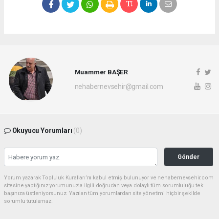
Muammer BAŞER
nehabernevsehir@gmail.com
Okuyucu Yorumları
(0)
Gönder
Yorum yazarak Topluluk Kuralları’nı kabul etmiş bulunuyor ve nehabernevsehir.com
sitesine yaptığınız yorumunuzla ilgili doğrudan veya dolaylı tüm sorumluluğu tek
başınıza üstleniyorsunuz. Yazılan tüm yorumlardan site yönetimi hiçbir şekilde
sorumlu tutulamaz.