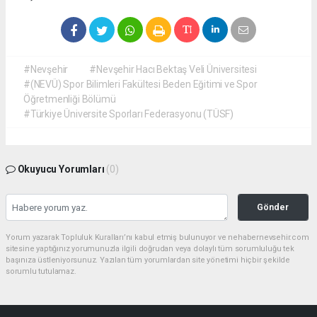
#Nevşehir
#Nevşehir Hacı Bektaş Veli Üniversitesi
#(NEVÜ) Spor Bilimleri Fakültesi Beden Eğitimi ve Spor
Öğretmenliği Bölümü
#Türkiye Üniversite Sporları Federasyonu (TÜSF)
Okuyucu Yorumları
(0)
Gönder
Yorum yazarak Topluluk Kuralları’nı kabul etmiş bulunuyor ve nehabernevsehir.com
sitesine yaptığınız yorumunuzla ilgili doğrudan veya dolaylı tüm sorumluluğu tek
başınıza üstleniyorsunuz. Yazılan tüm yorumlardan site yönetimi hiçbir şekilde
sorumlu tutulamaz.