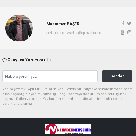
Muammer BAŞER
nehabernevsehir@gmail.com
Okuyucu Yorumları
(0)
Gönder
Yorum yazarak Topluluk Kuralları’nı kabul etmiş bulunuyor ve nehabernevsehir.com
sitesine yaptığınız yorumunuzla ilgili doğrudan veya dolaylı tüm sorumluluğu tek
başınıza üstleniyorsunuz. Yazılan tüm yorumlardan site yönetimi hiçbir şekilde
sorumlu tutulamaz.