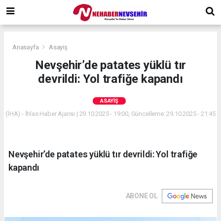
Anasayfa
Asayiş
Nevşehir’de patates yüklü tır
devrildi: Yol trafiğe kapandı
ASAYIŞ
(İHA) - İhlas Haber Ajansı | 29.10.2025 - 19:00, Güncelleme: 29.10.2025 - 21:45
Nevşehir’de patates yüklü tır devrildi: Yol trafiğe
kapandı
ABONE OL