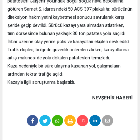
patatesleri Gülşehir yolundaki doğal soğuk hava depolarına
götüren Samet Ş. idaresindeki 50 ACS 397 plakalı tır, sürücünün
direksiyon hakimiyetini kaybetmesi sonucu savrularak karşı
şeride geçip devrildi. Sürücü kazayı yara almadan atlatırken,
tırın dorsesinde bulunan yaklaşık 30 ton patates yola saçıldı.
İhbar üzerine olay yerine polis ve karayolları ekipleri sevk edildi.
Trafik ekipleri, bölgede güvenlik önlemleri alırken, karayollarına
ait iş makinesi de yola dökülen patatesleri temizledi.
Kaza nedeniyle bir süre ulaşıma kapanan yol, çalışmaların
ardından tekrar trafiğe açıldı.
Kazayla ilgili soruşturma başlatıldı.
NEVŞEHIR HABERİ