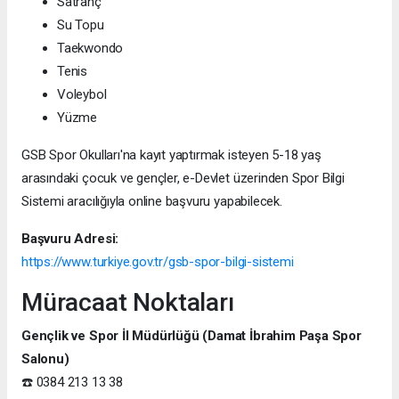
Satranç
Su Topu
Taekwondo
Tenis
Voleybol
Yüzme
GSB Spor Okulları'na kayıt yaptırmak isteyen 5-18 yaş
arasındaki çocuk ve gençler, e-Devlet üzerinden Spor Bilgi
Sistemi aracılığıyla online başvuru yapabilecek.
Başvuru Adresi:
https://www.turkiye.gov.tr/gsb-spor-bilgi-sistemi
Müracaat Noktaları
Gençlik ve Spor İl Müdürlüğü (Damat İbrahim Paşa Spor
Salonu)
☎️ 0384 213 13 38