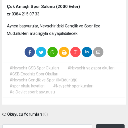
Çok Amaçlı Spor Salonu (2000 Evler)
☎️ 0384 215 07 33
Ayrıca başvurular, Nevşehir'deki Gençlik ve Spor İlçe
Müdürlükleri aracılığıyla da yapılabilecek.
#Nevşehir GSB Spor Okulları
#Nevşehir yaz spor okulları
#GSB Engelsiz Spor Okulları
#Nevşehir Gençlik ve Spor İl Müdürlüğü
#spor okulu kayıtları
#Nevşehir spor kursları
#e-Devlet spor başvurusu.
Okuyucu Yorumları
(0)