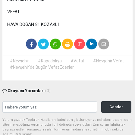
VEFAT...
HAVA DOĞAN 81 KOZAKLI
#Nevşehir
#Kapadokya
#Vefat
#Nevşehir Vefat
#Nevşehir'de Bugün Vefat Edenler
Okuyucu Yorumları
(0)
Gönder
Yorum yazarak Topluluk Kuralları’nı kabul etmiş bulunuyor ve nehabernevsehir.com
sitesine yaptığınız yorumunuzla ilgili doğrudan veya dolaylı tüm sorumluluğu tek
başınıza üstleniyorsunuz. Yazılan tüm yorumlardan site yönetimi hiçbir şekilde
sorumlu tutulamaz.