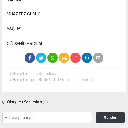
MUAZZEZ GÜDÜCÜ
YAŞ...59
GÜLŞEHİR HACILAR
#Nevşehir
#Kapadokya
#Nevşehir İl genelinde Vefat Edenler
#Vefat
Okuyucu Yorumları
(0)
Gönder