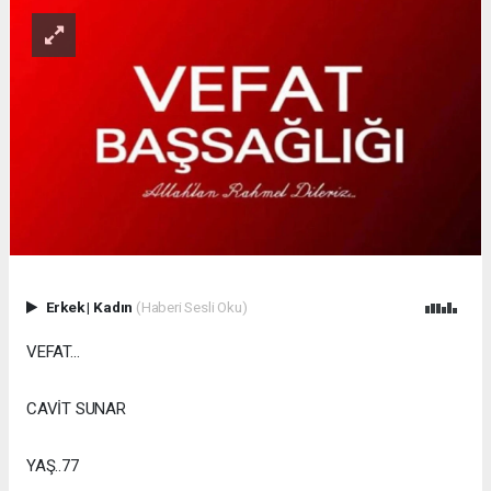
Erkek
|
Kadın
(Haberi Sesli Oku)
VEFAT...
CAVİT SUNAR
YAŞ..77