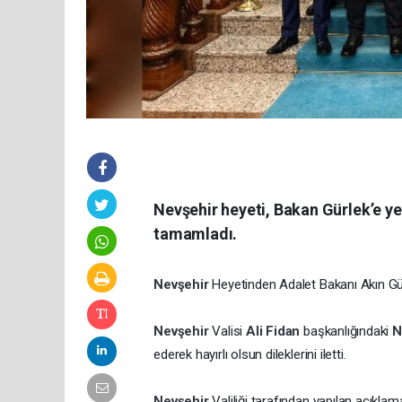
Nevşehir heyeti, Bakan Gürlek’e yen
tamamladı.
Nevşehir
Heyetinden Adalet Bakanı Akın Gürl
Nevşehir
Valisi
Ali Fidan
başkanlığındaki
N
ederek hayırlı olsun dileklerini iletti.
Nevşehir
Valiliği tarafından yapılan açıkl