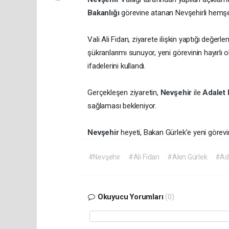
Bakanlığı
görevine atanan Nevşehirli hemşeh
Vali Ali Fidan, ziyarete ilişkin yaptığı değer
şükranlarımı sunuyor, yeni görevinin hayırlı 
ifadelerini kullandı.
Gerçekleşen ziyaretin,
Nevşehir
ile
Adalet 
sağlaması bekleniyor.
Nevşehir
heyeti, Bakan Gürlek’e yeni görevin
#Nevşehir
#Ali Fidan
#Akın Gürlek
#Ada
Okuyucu Yorumları
(0)