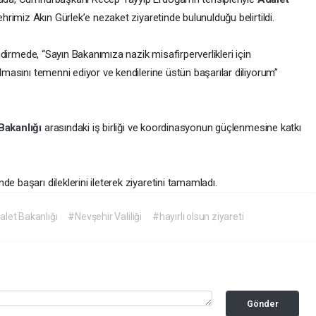
rimiz Akın Gürlek’e nezaket ziyaretinde bulunulduğu belirtildi.
lendirmede, “Sayın Bakanımıza nazik misafirperverlikleri için
olmasını temenni ediyor ve kendilerine üstün başarılar diliyorum”
Bakanlığı
arasındaki iş birliği ve koordinasyonun güçlenmesine katkı
de başarı dileklerini ileterek ziyaretini tamamladı.
let Bakanlığı
#Nevşehir Valiliği
#hayırlı olsun ziyareti
Gönder