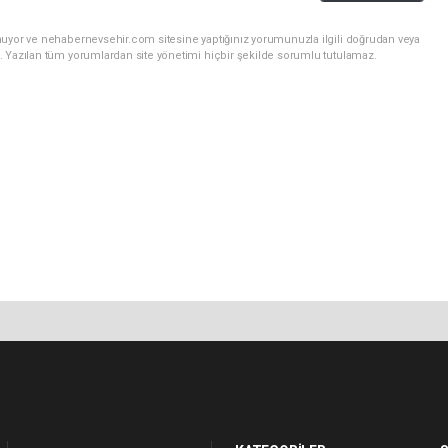
nuyor ve nehabernevsehir.com sitesine yaptığınız yorumunuzla ilgili doğrudan veya
. Yazılan tüm yorumlardan site yönetimi hiçbir şekilde sorumlu tutulamaz.