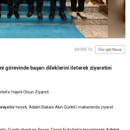
ABONE OL
i görevinde başarı dileklerini ileterek ziyaretini
ek’e Hayırlı Olsun Ziyareti.
evşehir
heyeti, Adalet Bakanı Akın Gürlek’i makamında ziyaret
amada, Cumhurbaşkanı Recep Tayyip Erdoğan’ın tensipleriyle
Adalet