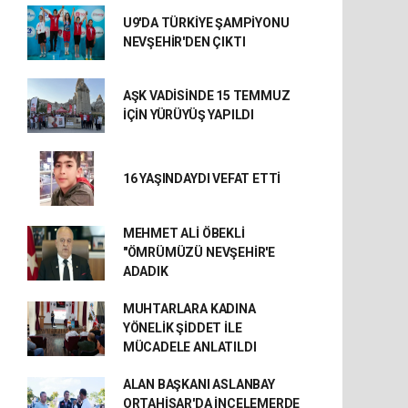
U9'DA TÜRKİYE ŞAMPİYONU
NEVŞEHİR'DEN ÇIKTI
AŞK VADİSİNDE 15 TEMMUZ
İÇİN YÜRÜYÜŞ YAPILDI
16 YAŞINDAYDI VEFAT ETTİ
MEHMET ALİ ÖBEKLİ
"ÖMRÜMÜZÜ NEVŞEHİR'E
ADADIK
MUHTARLARA KADINA
YÖNELİK ŞİDDET İLE
MÜCADELE ANLATILDI
ALAN BAŞKANI ASLANBAY
ORTAHİSAR'DA İNCELEMERDE