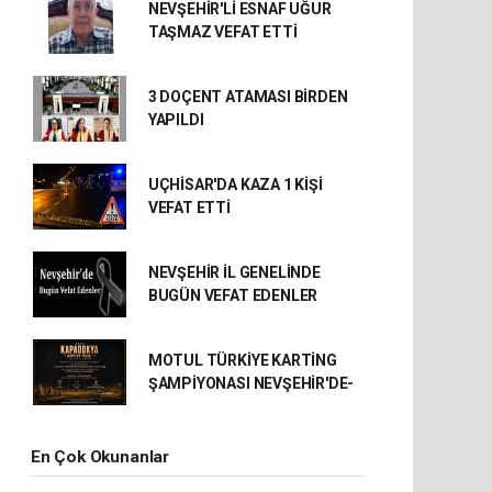
NEVŞEHİR'Lİ ESNAF UĞUR
TAŞMAZ VEFAT ETTİ
3 DOÇENT ATAMASI BİRDEN
YAPILDI
UÇHİSAR'DA KAZA 1 KİŞİ
VEFAT ETTİ
NEVŞEHİR İL GENELİNDE
BUGÜN VEFAT EDENLER
MOTUL TÜRKİYE KARTİNG
ŞAMPİYONASI NEVŞEHİR'DE-
En Çok Okunanlar