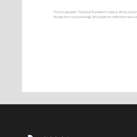
Yorum yazarak Topluluk Kuralları’nı kabul etmiş bulu
dolaylı tüm sorumluluğu tek başınıza üstleniyorsunuz