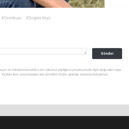
#Derinkuyu
#Doğala Köyü
Gönder
nuyor ve nehabernevsehir.com sitesine yaptığınız yorumunuzla ilgili doğrudan veya
. Yazılan tüm yorumlardan site yönetimi hiçbir şekilde sorumlu tutulamaz.