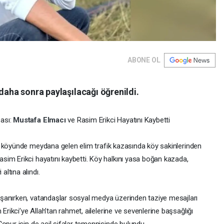
ABONE OL
 daha sonra paylaşılacağı öğrenildi.
zası:
Mustafa Elmacı
ve Rasim Erikci Hayatını Kaybetti
a köyünde meydana gelen elim trafik kazasında köy sakinlerinden
asim Erikci hayatını kaybetti. Köy halkını yasa boğan kazada,
ltına alındı.
şanırken, vatandaşlar sosyal medya üzerinden taziye mesajları
Erikci’ye Allah’tan rahmet, ailelerine ve sevenlerine başsağlığı