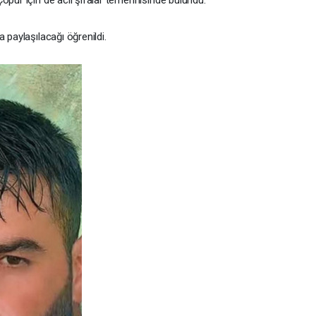
Çopur için de acil şifalar temennisinde bulundu.
 paylaşılacağı öğrenildi.