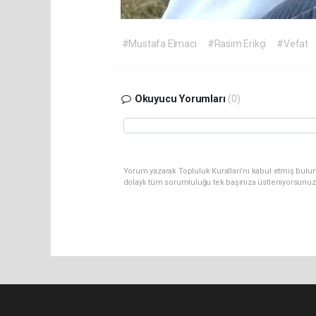
#Mustafa Elmacı
#Rasim Erikçi
#Vefat
Okuyucu Yorumları
(0)
Yorum yazarak Topluluk Kuralları’nı kabul etmiş bulu
dolaylı tüm sorumluluğu tek başınıza üstleniyorsunuz