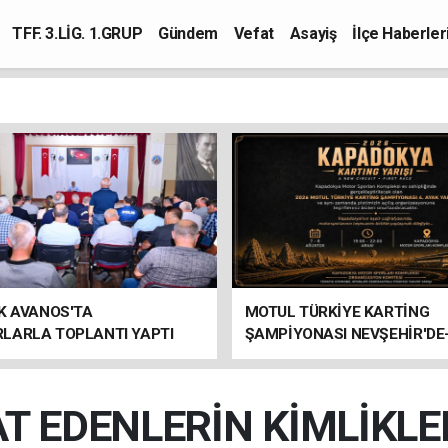
TFF. 3.LİG. 1.GRUP
Gündem
Vefat
Asayiş
İlçe Haberler
K AVANOS'TA
MOTUL TÜRKİYE KARTİNG
LARLA TOPLANTI YAPTI
ŞAMPİYONASI NEVŞEHİR'DE
T EDENLERİN KİMLİKLER