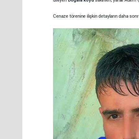
dileyen
Doğala köyü
sakinleri, yaralı Adem 
Cenaze törenine ilişkin detayların daha sonra