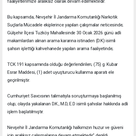
faaliyetlerimize aralıksız olarak devam edilmektedir.
Bu kapsamda; Nevşehir İl Jandarma Komutanlığı Narkotik
Suçlarla Mücadele ekiplerince yapılan çalışmalar neticesinde;
Gülşehir İlçesi Tuzköy Mahallesinde 30 Ocak 2026 günü adli
makamlardan alınan arama kararına istinaden (D.K) isimli
şahsın işlettiği kahvehanede yapılan arama faaliyetinde;
TCK 191 kapsamında olduğu değerlendirilen; (75) g. Kubar
Esrar Maddesi, (1) adet uyuşturucu kullanma aparatı ele
geçirilmiştir.
Cumhuriyet Savcısının talimatıyla soruşturmaya başlanılmış
olup; olayda yakalanan D.K., M.D, E.D isimli şahıslar hakkında adli
işlem başlatılmıştır.
Nevşehir İl Jandarma Komutanlığı halkımızın huzur ve güveni
için aralıksız çalışmalarına devam etmektedir" denildi