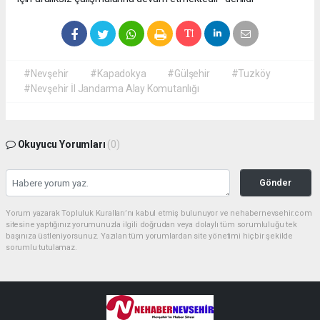
#Nevşehir
#Kapadokya
#Gülşehir
#Tuzköy
#Nevşehir İl Jandarma Alay Komutanlığı
Okuyucu Yorumları
(0)
Gönder
Yorum yazarak Topluluk Kuralları’nı kabul etmiş bulunuyor ve nehabernevsehir.com
sitesine yaptığınız yorumunuzla ilgili doğrudan veya dolaylı tüm sorumluluğu tek
başınıza üstleniyorsunuz. Yazılan tüm yorumlardan site yönetimi hiçbir şekilde
sorumlu tutulamaz.