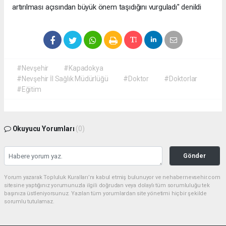
artırılması açısından büyük önem taşıdığını vurguladı" denildi
#Nevşehir
#Kapadokya
#Nevşehir İl Sağlık Müdürlüğü
#Doktor
#Doktorlar
#Eğitim
Okuyucu Yorumları
(0)
Gönder
Yorum yazarak Topluluk Kuralları’nı kabul etmiş bulunuyor ve nehabernevsehir.com
sitesine yaptığınız yorumunuzla ilgili doğrudan veya dolaylı tüm sorumluluğu tek
başınıza üstleniyorsunuz. Yazılan tüm yorumlardan site yönetimi hiçbir şekilde
sorumlu tutulamaz.