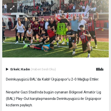
Erkek
|
Kadın
(Haberi Sesli Oku)
Derinkuyugücü BAL’da Kaldı! Ürgüpspor’u 2-0 Mağlup Ettiler.
Nevşehir Gazi Stadı’nda bugün oynanan Bölgesel Amatör Lig
(BAL) Play-Out karşılaşmasında Derinkuyugücü ile Ürgüpspor
kozlarını paylaştı.