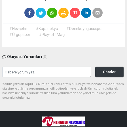
#Nevşehir
#Kapadokya
#Derinkuyugücüspor
#Ürgüpspor
#Play-off Maçı
Okuyucu Yorumları
(0)
Gönder
Yorum yazarak Topluluk Kuralları’nı kabul etmiş bulunuyor ve nehabernevsehir.com
sitesine yaptığınız yorumunuzla ilgili doğrudan veya dolaylı tüm sorumluluğu tek
başınıza üstleniyorsunuz. Yazılan tüm yorumlardan site yönetimi hiçbir şekilde
sorumlu tutulamaz.