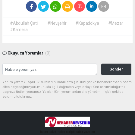
#Abdullah Çatlı
#Nevşehir
#Kapadokya
#Mezar
#Kamera
Okuyucu Yorumları
(0)
Gönder
Yorum yazarak Topluluk Kuralları’nı kabul etmiş bulunuyor ve nehabernevsehir.com
sitesine yaptığınız yorumunuzla ilgili doğrudan veya dolaylı tüm sorumluluğu tek
başınıza üstleniyorsunuz. Yazılan tüm yorumlardan site yönetimi hiçbir şekilde
sorumlu tutulamaz.
haber paketi
haber scripti
haber yazılımı