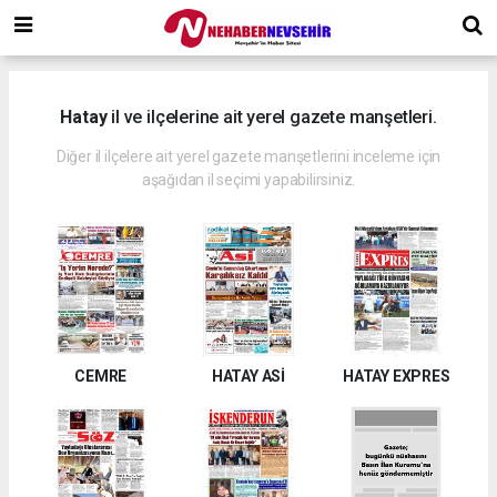
Hatay
il ve ilçelerine ait yerel gazete manşetleri.
Diğer il ilçelere ait yerel gazete manşetlerini inceleme için
aşağıdan il seçimi yapabilirsiniz.
CEMRE
HATAY ASİ
HATAY EXPRES