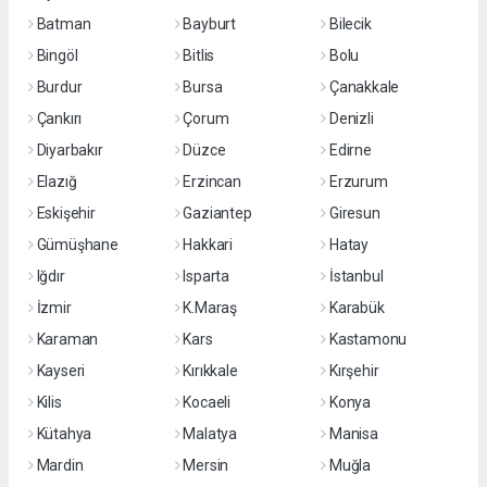
Batman
Bayburt
Bilecik
Bingöl
Bitlis
Bolu
Burdur
Bursa
Çanakkale
Çankırı
Çorum
Denizli
Diyarbakır
Düzce
Edirne
Elazığ
Erzincan
Erzurum
Eskişehir
Gaziantep
Giresun
Gümüşhane
Hakkari
Hatay
Iğdır
Isparta
İstanbul
İzmir
K.Maraş
Karabük
Karaman
Kars
Kastamonu
Kayseri
Kırıkkale
Kırşehir
Kilis
Kocaeli
Konya
Kütahya
Malatya
Manisa
Mardin
Mersin
Muğla