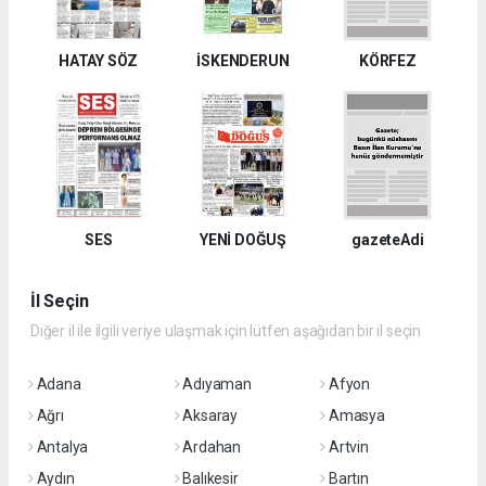
HATAY SÖZ
İSKENDERUN
KÖRFEZ
SES
YENİ DOĞUŞ
gazeteAdi
İl Seçin
Diğer il ile ilgili veriye ulaşmak için lütfen aşağıdan bir il seçin
Adana
Adıyaman
Afyon
Ağrı
Aksaray
Amasya
Antalya
Ardahan
Artvin
Aydın
Balıkesir
Bartın