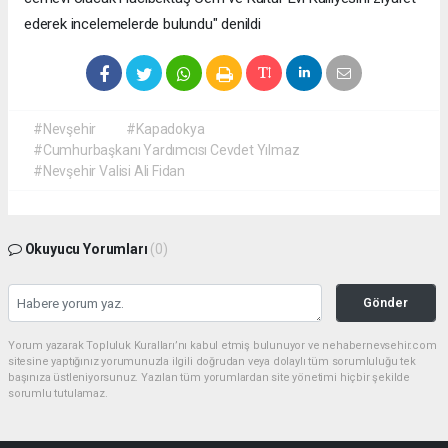
ederek incelemelerde bulundu" denildi
#Nevşehir
#Kapadokya
#Cumhurbaşkanı Yardımcısı Cevdet Yılmaz
#Nevşehir Valisi Ali Fidan
Okuyucu Yorumları
(0)
Gönder
Yorum yazarak Topluluk Kuralları’nı kabul etmiş bulunuyor ve nehabernevsehir.com
sitesine yaptığınız yorumunuzla ilgili doğrudan veya dolaylı tüm sorumluluğu tek
başınıza üstleniyorsunuz. Yazılan tüm yorumlardan site yönetimi hiçbir şekilde
sorumlu tutulamaz.