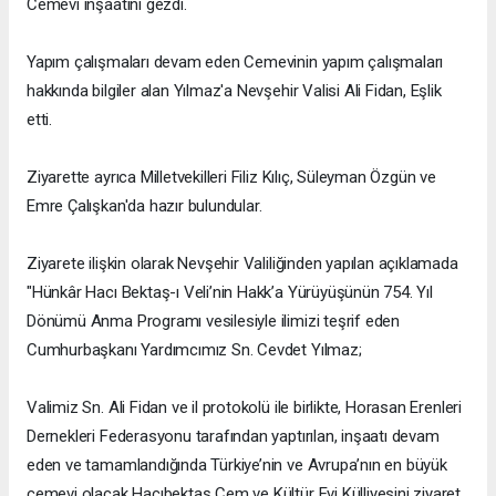
Cemevi inşaatını gezdi.
Yapım çalışmaları devam eden Cemevinin yapım çalışmaları
hakkında bilgiler alan Yılmaz'a Nevşehir Valisi Ali Fidan, Eşlik
etti.
Ziyarette ayrıca Milletvekilleri Filiz Kılıç, Süleyman Özgün ve
Emre Çalışkan'da hazır bulundular.
Ziyarete ilişkin olarak Nevşehir Valiliğinden yapılan açıklamada
"Hünkâr Hacı Bektaş-ı Veli’nin Hakk’a Yürüyüşünün 754. Yıl
Dönümü Anma Programı vesilesiyle ilimizi teşrif eden
Cumhurbaşkanı Yardımcımız Sn. Cevdet Yılmaz;
Valimiz Sn. Ali Fidan ve il protokolü ile birlikte, Horasan Erenleri
Dernekleri Federasyonu tarafından yaptırılan, inşaatı devam
eden ve tamamlandığında Türkiye’nin ve Avrupa’nın en büyük
cemevi olacak Hacıbektaş Cem ve Kültür Evi Külliyesini ziyaret