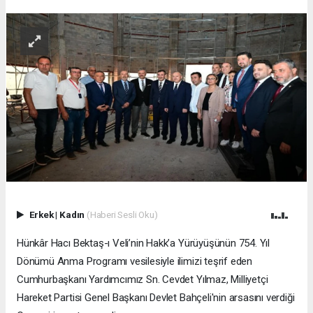
Erkek
|
Kadın
(Haberi Sesli Oku)
Hünkâr Hacı Bektaş-ı Veli’nin Hakk’a Yürüyüşünün 754. Yıl
Dönümü Anma Programı vesilesiyle ilimizi teşrif eden
Cumhurbaşkanı Yardımcımız Sn. Cevdet Yılmaz, Milliyetçi
Hareket Partisi Genel Başkanı Devlet Bahçeli'nin arsasını verdiği