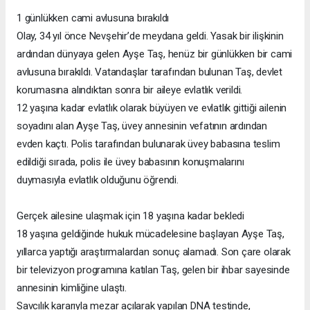
1 günlükken cami avlusuna bırakıldı
Olay, 34 yıl önce Nevşehir’de meydana geldi. Yasak bir ilişkinin
ardından dünyaya gelen Ayşe Taş, henüz bir günlükken bir cami
avlusuna bırakıldı. Vatandaşlar tarafından bulunan Taş, devlet
korumasına alındıktan sonra bir aileye evlatlık verildi.
12 yaşına kadar evlatlık olarak büyüyen ve evlatlık gittiği ailenin
soyadını alan Ayşe Taş, üvey annesinin vefatının ardından
evden kaçtı. Polis tarafından bulunarak üvey babasına teslim
edildiği sırada, polis ile üvey babasının konuşmalarını
duymasıyla evlatlık olduğunu öğrendi.
Gerçek ailesine ulaşmak için 18 yaşına kadar bekledi
18 yaşına geldiğinde hukuk mücadelesine başlayan Ayşe Taş,
yıllarca yaptığı araştırmalardan sonuç alamadı. Son çare olarak
bir televizyon programına katılan Taş, gelen bir ihbar sayesinde
annesinin kimliğine ulaştı.
Savcılık kararıyla mezar açılarak yapılan DNA testinde,