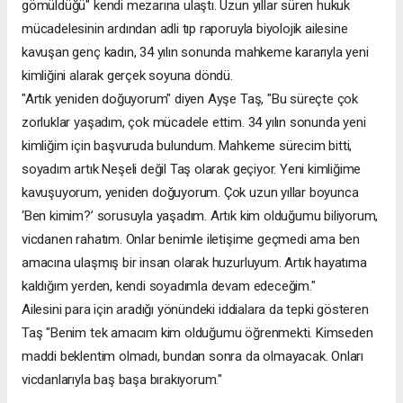
gömüldüğü" kendi mezarına ulaştı. Uzun yıllar süren hukuk
mücadelesinin ardından adli tıp raporuyla biyolojik ailesine
kavuşan genç kadın, 34 yılın sonunda mahkeme kararıyla yeni
kimliğini alarak gerçek soyuna döndü.
"Artık yeniden doğuyorum" diyen Ayşe Taş, "Bu süreçte çok
zorluklar yaşadım, çok mücadele ettim. 34 yılın sonunda yeni
kimliğim için başvuruda bulundum. Mahkeme sürecim bitti,
soyadım artık Neşeli değil Taş olarak geçiyor. Yeni kimliğime
kavuşuyorum, yeniden doğuyorum. Çok uzun yıllar boyunca
‘Ben kimim?’ sorusuyla yaşadım. Artık kim olduğumu biliyorum,
vicdanen rahatım. Onlar benimle iletişime geçmedi ama ben
amacına ulaşmış bir insan olarak huzurluyum. Artık hayatıma
kaldığım yerden, kendi soyadımla devam edeceğim."
Ailesini para için aradığı yönündeki iddialara da tepki gösteren
Taş "Benim tek amacım kim olduğumu öğrenmekti. Kimseden
maddi beklentim olmadı, bundan sonra da olmayacak. Onları
vicdanlarıyla baş başa bırakıyorum."