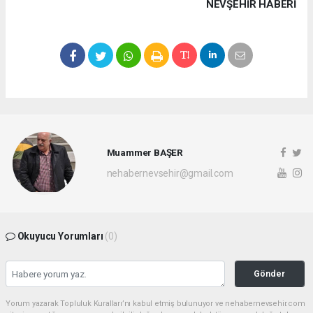
NEVŞEHIR HABERİ
Muammer BAŞER
nehabernevsehir@gmail.com
Okuyucu Yorumları
(0)
Gönder
Yorum yazarak Topluluk Kuralları’nı kabul etmiş bulunuyor ve nehabernevsehir.com