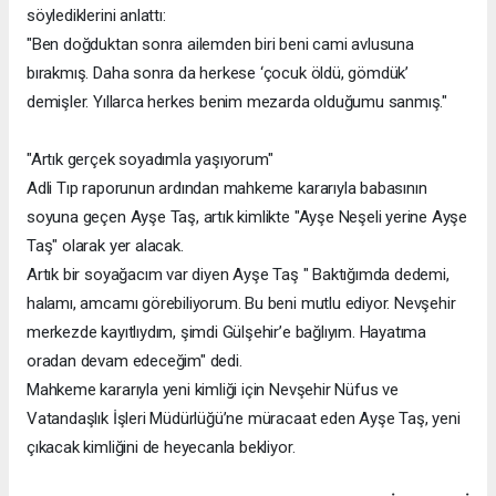
söylediklerini anlattı:
"Ben doğduktan sonra ailemden biri beni cami avlusuna
bırakmış. Daha sonra da herkese ‘çocuk öldü, gömdük’
demişler. Yıllarca herkes benim mezarda olduğumu sanmış."
"Artık gerçek soyadımla yaşıyorum"
Adli Tıp raporunun ardından mahkeme kararıyla babasının
soyuna geçen Ayşe Taş, artık kimlikte "Ayşe Neşeli yerine Ayşe
Taş" olarak yer alacak.
Artık bir soyağacım var diyen Ayşe Taş " Baktığımda dedemi,
halamı, amcamı görebiliyorum. Bu beni mutlu ediyor. Nevşehir
merkezde kayıtlıydım, şimdi Gülşehir’e bağlıyım. Hayatıma
oradan devam edeceğim" dedi.
Mahkeme kararıyla yeni kimliği için Nevşehir Nüfus ve
Vatandaşlık İşleri Müdürlüğü’ne müracaat eden Ayşe Taş, yeni
çıkacak kimliğini de heyecanla bekliyor.