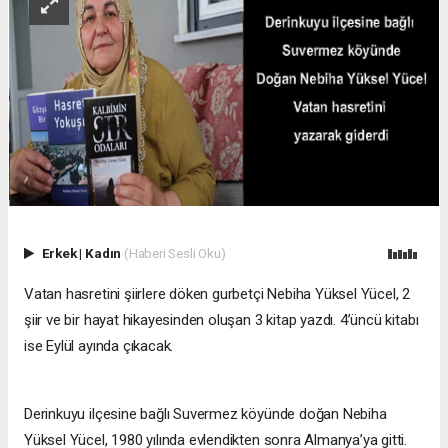
Erkek
|
Kadın
(Haberi Sesli Oku)
Vatan hasretini şiirlere döken gurbetçi Nebiha Yüksel Yücel, 2
şiir ve bir hayat hikayesinden oluşan 3 kitap yazdı. 4’üncü kitabı
ise Eylül ayında çıkacak.
Derinkuyu ilçesine bağlı Suvermez köyünde doğan Nebiha
Yüksel Yücel, 1980 yılında evlendikten sonra Almanya’ya gitti.