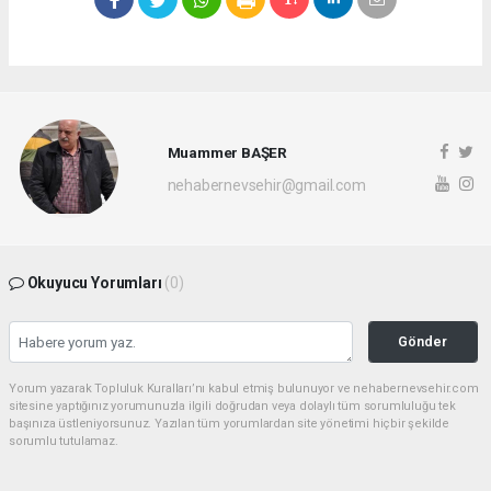
Muammer BAŞER
nehabernevsehir@gmail.com
Okuyucu Yorumları
(0)
Gönder
Yorum yazarak Topluluk Kuralları’nı kabul etmiş bulunuyor ve nehabernevsehir.com
sitesine yaptığınız yorumunuzla ilgili doğrudan veya dolaylı tüm sorumluluğu tek
başınıza üstleniyorsunuz. Yazılan tüm yorumlardan site yönetimi hiçbir şekilde
sorumlu tutulamaz.