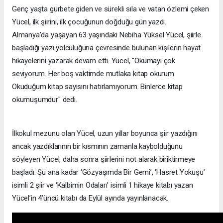
Genç yaşta gurbete giden ve sürekli sıla ve vatan özlemi çeken
Yücel, ilk şiirini, ilk çocuğunun doğduğu gün yazdı.
Almanya’da yaşayan 63 yaşındaki Nebiha Yüksel Yücel, şiirle
başladığı yazı yolculuğuna çevresinde bulunan kişilerin hayat
hikayelerini yazarak devam etti. Yücel, "Okumayı çok
seviyorum. Her boş vaktimde mutlaka kitap okurum.
Okuduğum kitap sayısını hatırlamıyorum. Binlerce kitap
okumuşumdur" dedi.
İlkokul mezunu olan Yücel, uzun yıllar boyunca şiir yazdığını
ancak yazdıklarının bir kısmının zamanla kaybolduğunu
söyleyen Yücel, daha sonra şiirlerini not alarak biriktirmeye
başladı. Şu ana kadar ‘Gözyaşımda Bir Gemi’, ‘Hasret Yokuşu’
isimli 2 şiir ve ‘Kalbimin Odaları’ isimli 1 hikaye kitabı yazan
Yücel’in 4’üncü kitabı da Eylül ayında yayınlanacak.