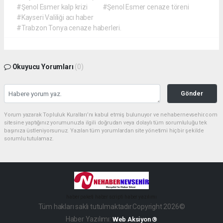
#Şenol Esmer kalp krizi
#Şenol Esmer cenaze töreni
#Kayseri Valiliği acı haber
#Trabzon Tonya cenaze haberleri.
Okuyucu Yorumları
(0)
Gönder
Yorum yazarak Topluluk Kuralları’nı kabul etmiş bulunuyor ve nehabernevsehir.com
sitesine yaptığınız yorumunuzla ilgili doğrudan veya dolaylı tüm sorumluluğu tek
başınıza üstleniyorsunuz. Yazılan tüm yorumlardan site yönetimi hiçbir şekilde
sorumlu tutulamaz.
haber paketi
haber scripti
haber yazılımı
Tüm hakları saklı tutulmaktadır.Copyright 2026©
Haber Yazılımı:
Web Aksiyon ®